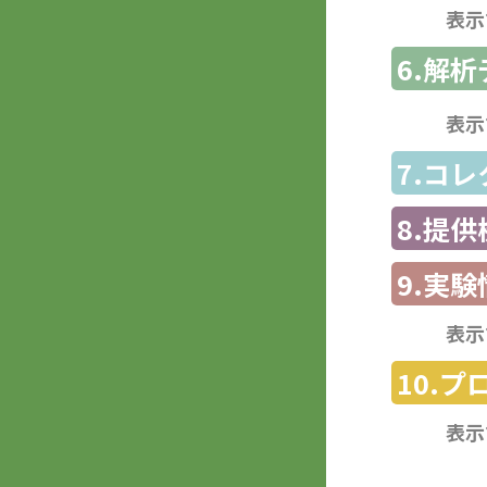
表示
6.解
表示
7.コ
8.提
9.実験
表示
10.
表示