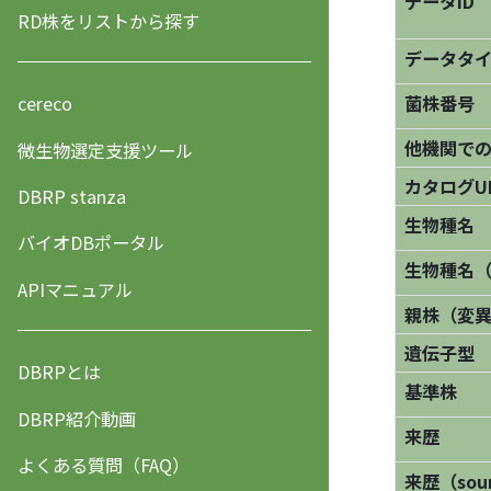
データID
RD株をリストから探す
データタ
菌株番号
cereco
他機関で
微生物選定支援ツール
カタログU
DBRP stanza
生物種名
バイオDBポータル
生物種名
APIマニュアル
親株（変
遺伝子型
DBRPとは
基準株
DBRP紹介動画
来歴
よくある質問（FAQ）
来歴（sourc