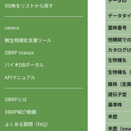
データID
RD株をリストから探す
データタ
菌株番号
cereco
他機関で
微生物選定支援ツール
カタログU
DBRP stanza
生物種名
バイオDBポータル
生物種名
APIマニュアル
親株（変
遺伝子型
DBRPとは
基準株
DBRP紹介動画
来歴
よくある質問（FAQ）
来歴（sourc