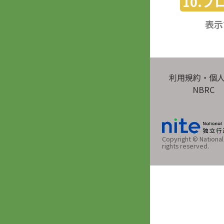
10.
表示
利用規約・個
NBRC
Copyright © National 
rights reserved.