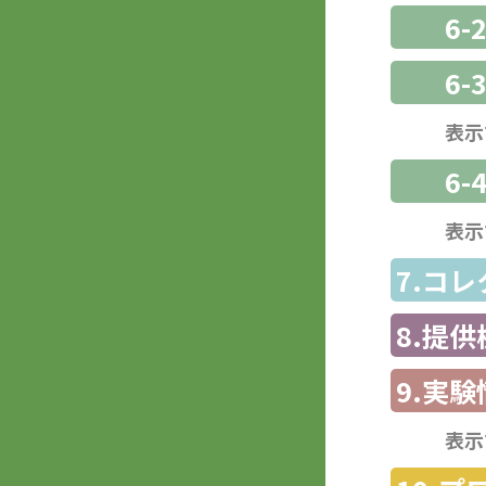
6-
6
表示
6-
表示
7.コ
8.提
9.実験
表示