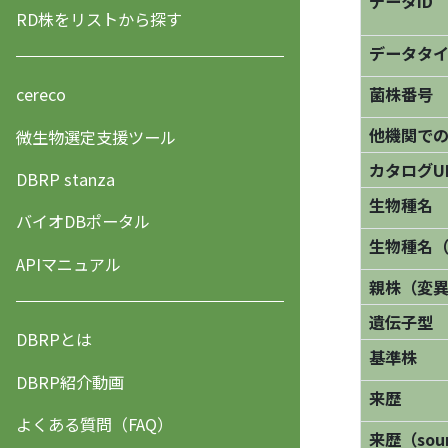
データID
RD株をリストから探す
データタ
菌株番号
cereco
他機関で
微生物選定支援ツール
カタログU
DBRP stanza
生物種名
バイオDBポータル
生物種名
APIマニュアル
親株（変
遺伝子型
DBRPとは
基準株
DBRP紹介動画
来歴
よくある質問（FAQ）
来歴（sourc