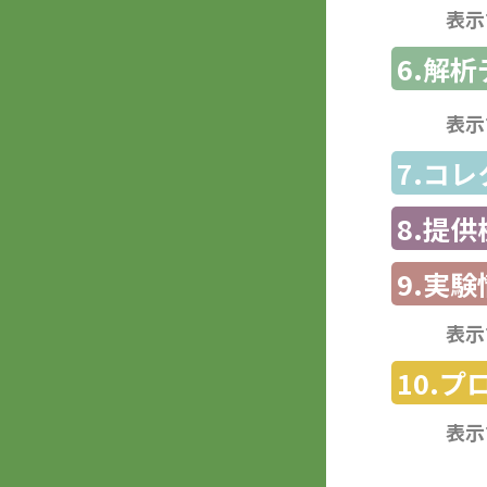
表示
6.解
表示
7.コ
8.提
9.実験
表示
10.
表示