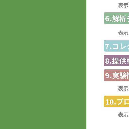
表示
6.解
表示
7.コ
8.提
9.実験
表示
10.
表示