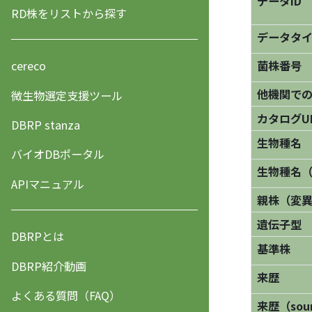
データID
RD株をリストから探す
データタ
菌株番号
cereco
他機関で
微生物選定支援ツール
カタログU
DBRP stanza
生物種名
バイオDBポータル
生物種名
APIマニュアル
親株（変
遺伝子型
DBRPとは
基準株
DBRP紹介動画
来歴
よくある質問（FAQ）
来歴（sourc