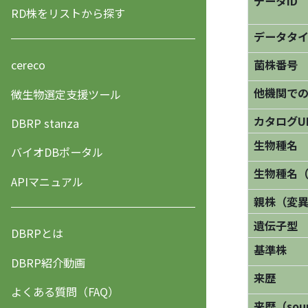
データID
RD株をリストから探す
データタ
菌株番号
cereco
他機関で
微生物選定支援ツール
カタログU
DBRP stanza
生物種名
バイオDBポータル
生物種名
APIマニュアル
親株（変
遺伝子型
DBRPとは
基準株
DBRP紹介動画
来歴
よくある質問（FAQ）
来歴（sourc