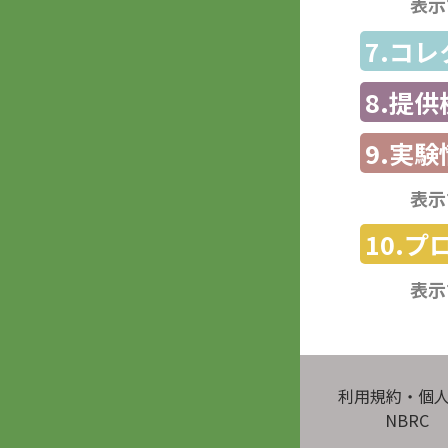
表示
7.コ
8.提
9.実験
表示
10.
表示
利用規約・個
NBRC