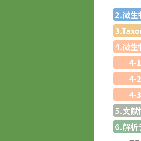
2.微
3.Ta
4.微
4-
4-
4-
5.文献
6.解