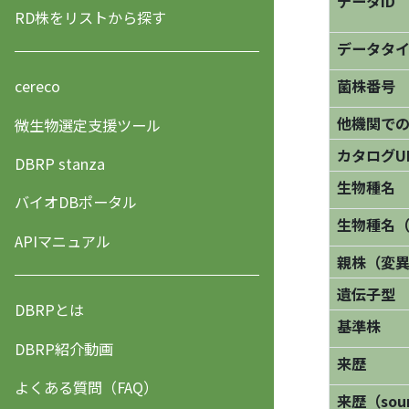
データID
RD株をリストから探す
データタ
菌株番号
cereco
他機関で
微生物選定支援ツール
カタログU
DBRP stanza
生物種名
バイオDBポータル
生物種名
APIマニュアル
親株（変
遺伝子型
DBRPとは
基準株
DBRP紹介動画
来歴
よくある質問（FAQ）
来歴（sourc