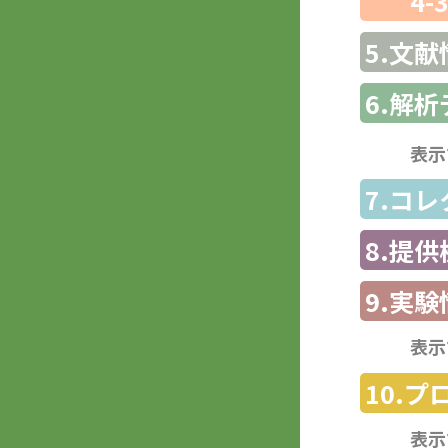
4-
5.文献
6.解
表示
7.コ
8.提
9.実験
表示
10.
表示