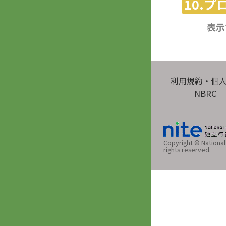
10.
表示
利用規約・個
NBRC
Copyright © National 
rights reserved.