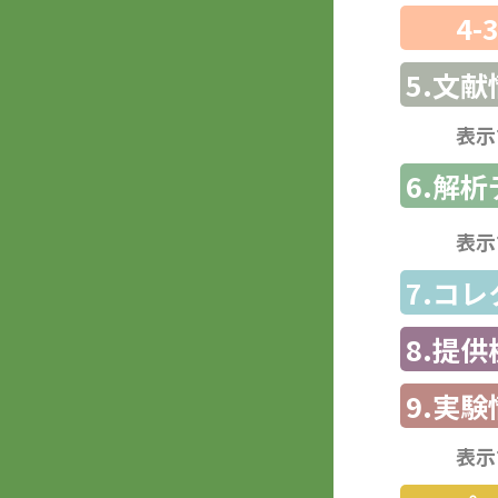
4-
5.文献
表示
6.解
表示
7.コ
8.提
9.実験
表示