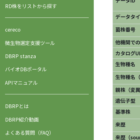
データID
RD株をリストから探す
データタ
菌株番号
cereco
他機関で
微生物選定支援ツール
カタログU
DBRP stanza
生物種名
バイオDBポータル
生物種名
APIマニュアル
親株（変
遺伝子型
DBRPとは
基準株
DBRP紹介動画
来歴
よくある質問（FAQ）
来歴（sourc