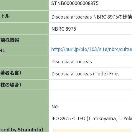
STNB0000000008975
イトル
Discosia artocreas NBRC 8975の株
NBRC 8975
の菌株情報
http://purl.jp/bio/103/nite/nbrc/cul
RL
Discosia artocreas
（著者名含）
Discosia artocreas (Tode) Fries
異株の場合）
No
IFO 8975 <- IFO (T. Yokoyama, T. Y
ed by StrainInfo）