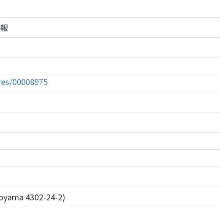
情報
tures/00008975
okoyama 4302-24-2)