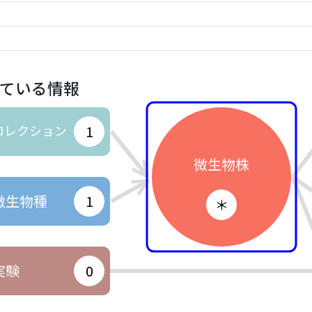
ている情報
コレクション
1
微生物株
微生物種
1
＊
実験
0