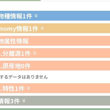
生物種情報
1件
xonomy情報
1件
生物属性情報
1.分離源
1件
2.原産地
0件
するデータはありません
3.特性
1件
情報
3件