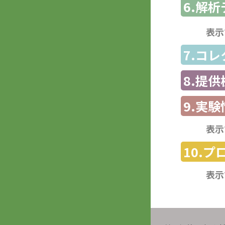
6.解
表示
7.コ
8.提
9.実験
表示
10.
表示