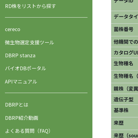
データID
RD株をリストから探す
データタ
菌株番号
cereco
他機関で
微生物選定支援ツール
カタログU
DBRP stanza
生物種名
バイオDBポータル
生物種名
APIマニュアル
親株（変
遺伝子型
DBRPとは
基準株
DBRP紹介動画
来歴
よくある質問（FAQ）
来歴（sourc