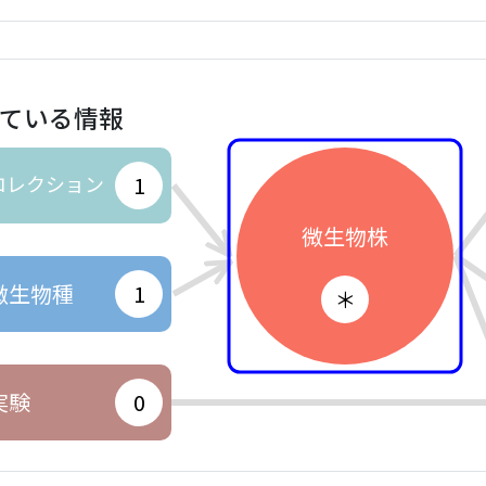
ている情報
コレクション
1
微生物株
微生物種
1
＊
実験
0