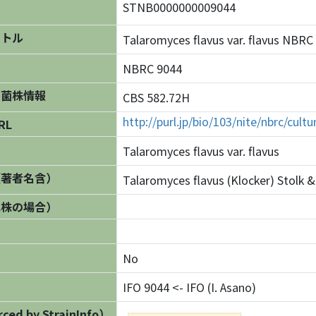
STNB0000000009044
イトル
Talaromyces flavus var. flavus N
NBRC 9044
の菌株情報
CBS 582.72H
http://purl.jp/bio/103/nite/nbrc/cul
RL
Talaromyces flavus var. flavus
（著者名含）
Talaromyces flavus (Klocker) Stolk &
異株の場合）
No
IFO 9044 <- IFO (I. Asano)
ed by StrainInfo）