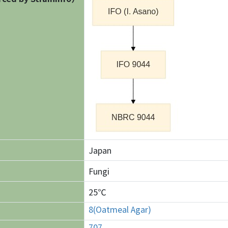
Japan
Fungi
25℃
8(Oatmeal Agar)
707