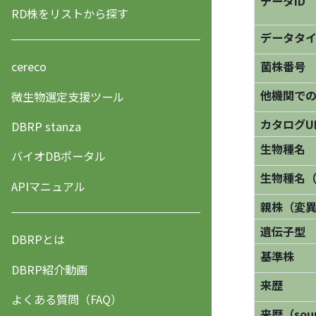
データID
RD株をリストから探す
データタ
菌株番号
cereco
他機関で
微生物選定支援ツール
カタログU
DBRP stanza
生物種名
バイオDBポータル
生物種名
APIマニュアル
親株（変
遺伝子型
DBRPとは
基準株
DBRP紹介動画
来歴
よくある質問（FAQ）
来歴（sourc