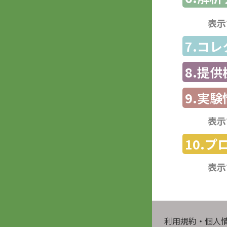
表示
7.コ
8.提
9.実験
表示
10.
表示
利用規約・個人