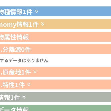
生物種情報
1件
xonomy情報
1件
生物属性情報
1.分離源
0件
するデータはありません
2.原産地
1件
3.特性
1件
情報
1件
析データ情報