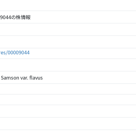
BRC 9044の株情報
tures/00009044
 Samson var. flavus