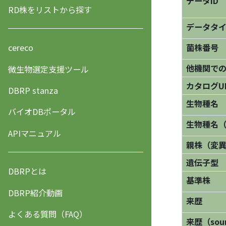
データID
RD株をリストから探す
データタ
菌株番号
cereco
他機関で
微生物選定支援ツール
カタログU
DBRP stanza
生物種名
バイオDBポータル
生物種名
APIマニュアル
親株（変
遺伝子型
DBRPとは
基準株
DBRP紹介動画
来歴
よくある質問（FAQ）
来歴（sourc