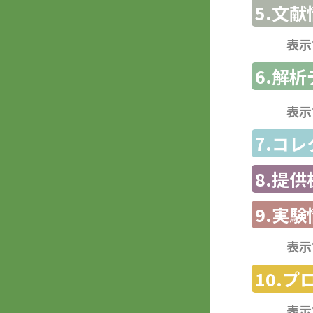
5.文献
表示
6.解
表示
7.コ
8.提
9.実験
表示
10.
表示