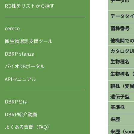
データID
RD株をリストから探す
データタ
菌株番号
cereco
他機関で
微生物選定支援ツール
カタログU
DBRP stanza
生物種名
バイオDBポータル
生物種名
APIマニュアル
親株（変
遺伝子型
DBRPとは
基準株
DBRP紹介動画
来歴
よくある質問（FAQ）
来歴（sourc