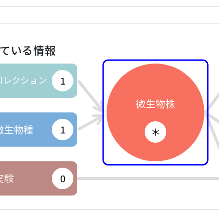
ている情報
コレクション
1
微生物株
微生物種
1
＊
実験
0