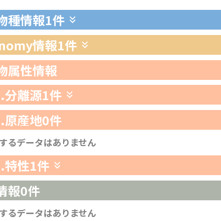
生物種情報
1件
xonomy情報
1件
生物属性情報
1.分離源
1件
2.原産地
0件
するデータはありません
3.特性
1件
情報
0件
するデータはありません