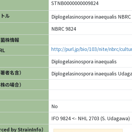
STNB0000000009824
イトル
Diplogelasinospora inaequalis N
NBRC 9824
の菌株情報
http://purl.jp/bio/103/nite/nbrc/cul
RL
Diplogelasinospora inaequalis
（著者名含）
Diplogelasinospora inaequalis Uda
異株の場合）
No
IFO 9824 <- NHL 2703 (S. Udagawa)
ed by StrainInfo）