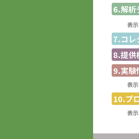
6.解
表示
7.コ
8.提
9.実験
表示
10.
表示