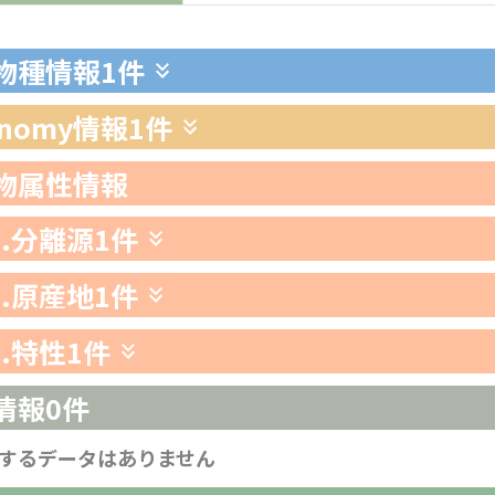
生物種情報
1件
xonomy情報
1件
生物属性情報
1.分離源
1件
2.原産地
1件
3.特性
1件
情報
0件
するデータはありません