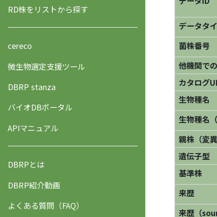
データID
RD株をリストから探す
データタ
菌株番号
cereco
他機関で
微生物選定支援ツール
カタログU
DBRP stanza
生物種名
バイオDBポータル
生物種名
APIマニュアル
親株（変
遺伝子型
DBRPとは
基準株
DBRP紹介動画
来歴
よくある質問（FAQ）
来歴（sourc