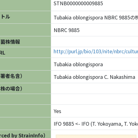
STNB0000000009885
イトル
Tubakia oblongispora NBRC 988
NBRC 9885
の菌株情報
http://purl.jp/bio/103/nite/nbrc/cul
RL
Tubakia oblongispora
（著者名含）
Tubakia oblongispora C. Nakashima
異株の場合）
Yes
IFO 9885 <- IFO (T. Yokoyama, T. Y
ed by StrainInfo）