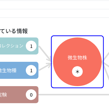
ている情報
コレクション
1
微生物株
微生物種
1
＊
実験
0