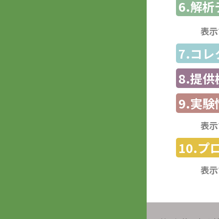
6.解
表示
7.コ
8.提
9.実験
表示
10.
表示