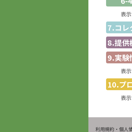
6-
表示
7.コ
8.提
9.実験
表示
10.
表示
利用規約・個人