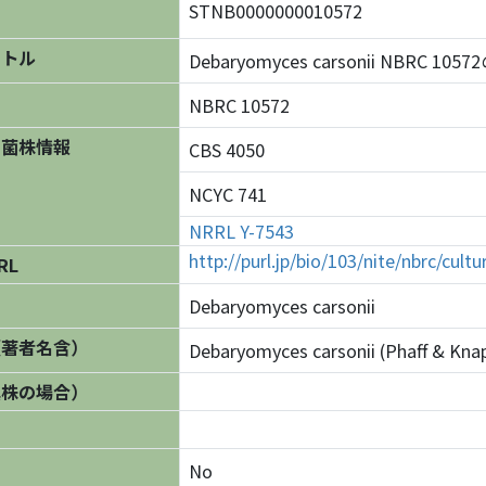
STNB0000000010572
イトル
Debaryomyces carsonii NBRC 10
NBRC 10572
の菌株情報
CBS 4050
NCYC 741
NRRL Y-7543
http://purl.jp/bio/103/nite/nbrc/cul
RL
Debaryomyces carsonii
（著者名含）
Debaryomyces carsonii (Phaff & Knap
異株の場合）
No