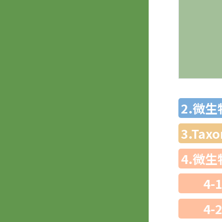
2.微
3.Ta
4.微
4-
4-