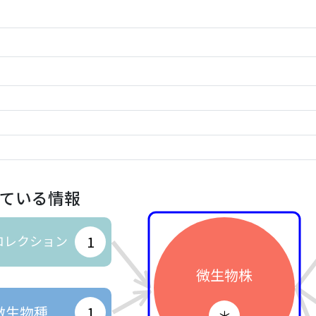
ている情報
コレクション
1
微生物株
微生物種
1
＊