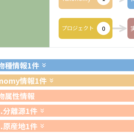
プロジェクト
0
生物種情報
1件
xonomy情報
1件
生物属性情報
1.分離源
1件
2.原産地
1件