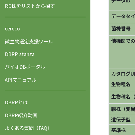
データID
RD株をリストから探す
データタ
菌株番号
cereco
他機関で
微生物選定支援ツール
DBRP stanza
バイオDBポータル
カタログU
APIマニュアル
生物種名
生物種名
DBRPとは
親株（変
DBRP紹介動画
遺伝子型
よくある質問（FAQ）
基準株