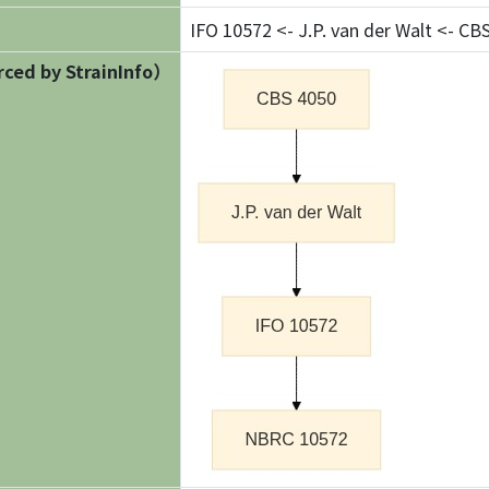
IFO 10572 <- J.P. van der Walt <- CB
ed by StrainInfo）