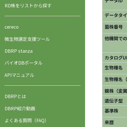
データID
RD株をリストから探す
データタ
菌株番号
cereco
他機関で
微生物選定支援ツール
DBRP stanza
カタログU
バイオDBポータル
生物種名
APIマニュアル
生物種名
親株（変
DBRPとは
遺伝子型
DBRP紹介動画
基準株
よくある質問（FAQ）
来歴