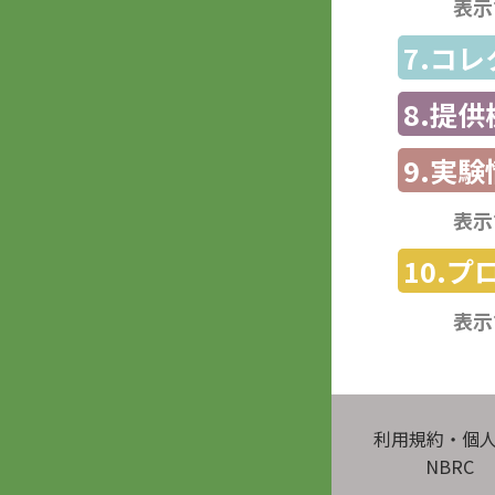
表示
7.コ
8.提
9.実験
表示
10.
表示
利用規約・個
NBRC