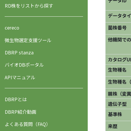
データID
RD株をリストから探す
データタ
菌株番号
cereco
他機関で
微生物選定支援ツール
DBRP stanza
カタログU
バイオDBポータル
生物種名
APIマニュアル
生物種名
親株（変
DBRPとは
遺伝子型
DBRP紹介動画
基準株
よくある質問（FAQ）
来歴