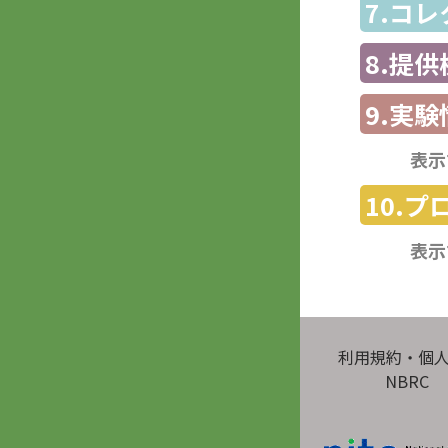
7.コ
8.提
9.実験
表示
10.
表示
利用規約・個
NBRC