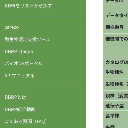
データID
RD株をリストから探す
データタ
菌株番号
cereco
他機関で
微生物選定支援ツール
DBRP stanza
カタログU
バイオDBポータル
生物種名
APIマニュアル
生物種名
親株（変
DBRPとは
遺伝子型
DBRP紹介動画
基準株
よくある質問（FAQ）
来歴