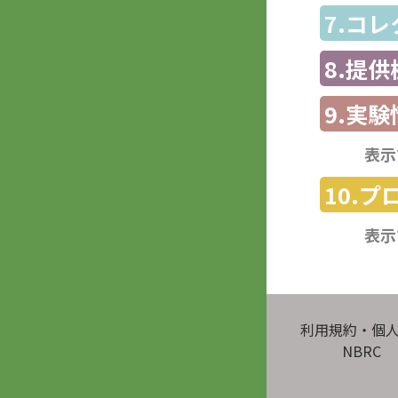
7.コ
8.提
9.実験
表示
10.
表示
利用規約・個
NBRC