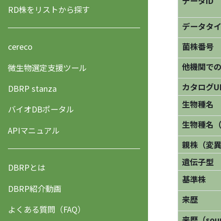
データID
RD株をリストから探す
データタ
菌株番号
cereco
他機関で
微生物選定支援ツール
カタログU
DBRP stanza
生物種名
バイオDBポータル
生物種名
APIマニュアル
親株（変
遺伝子型
DBRPとは
基準株
DBRP紹介動画
来歴
よくある質問（FAQ）
来歴（sourc