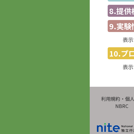
8.提
9.実験
表示
10.
表示
利用規約・個
NBRC