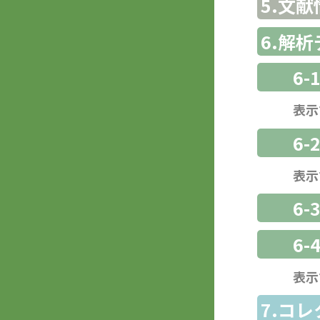
5.文献
6.解
6-
表示
6-
表示
6
6-
表示
7.コ