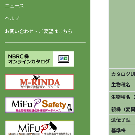
ニュース
ヘルプ
お問い合わせ・ご要望はこちら
カタログU
生物種名
生物種名
親株（変
遺伝子型
基準株