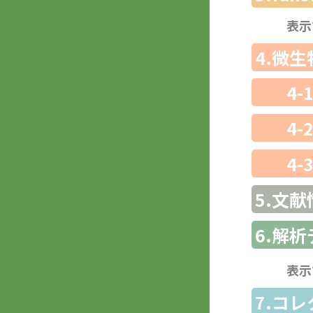
表示
4.微
4-
4-
4-
5.文献
6.解
表示
7.コ