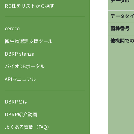
データID
RD株をリストから探す
データタ
菌株番号
cereco
他機関で
微生物選定支援ツール
DBRP stanza
バイオDBポータル
APIマニュアル
DBRPとは
DBRP紹介動画
よくある質問（FAQ）