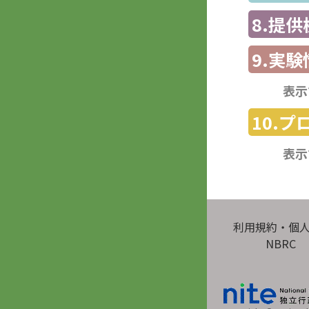
8.提
9.実験
表示
10.
表示
利用規約・個
NBRC