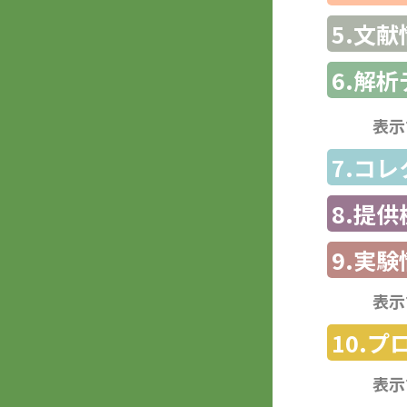
5.文献
6.解
表示
7.コ
8.提
9.実験
表示
10.
表示