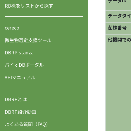
データID
RD株をリストから探す
データタ
菌株番号
cereco
他機関で
微生物選定支援ツール
DBRP stanza
バイオDBポータル
APIマニュアル
DBRPとは
DBRP紹介動画
よくある質問（FAQ）