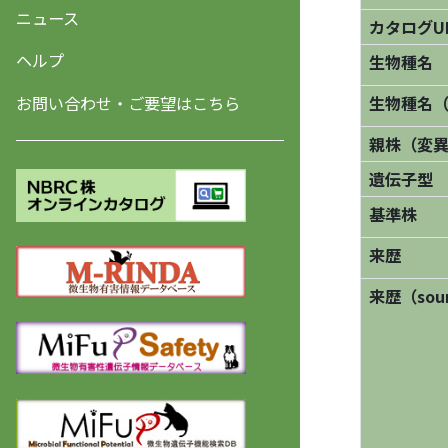
ニュース
カタログU
ヘルプ
生物種名
お問い合わせ・ご要望はこちら
生物種名
親株（変
遺伝子型
基準株
来歴
来歴（sourc