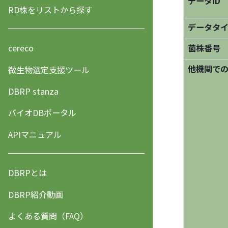
データID
RD株をリストから探す
データタ
菌株番号
cereco
他機関で
微生物選定支援ツール
DBRP stanza
バイオDBポータル
APIマニュアル
DBRPとは
DBRP紹介動画
よくある質問（FAQ）