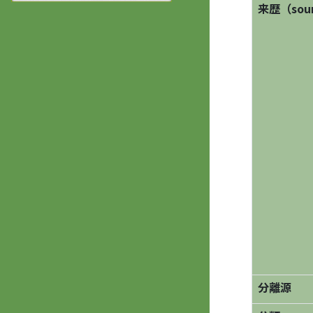
来歴（sourc
分離源