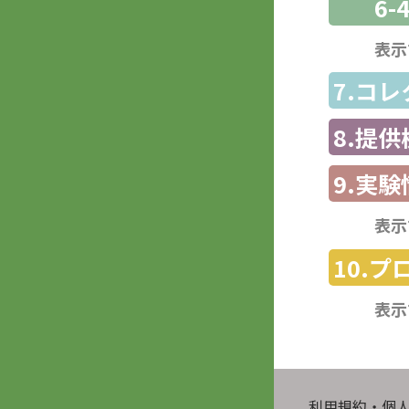
6-
表示
7.コ
8.提
9.実験
表示
10.
表示
利用規約・個