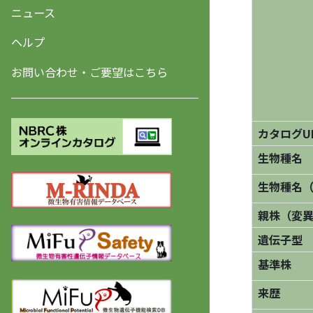
ニュース
ヘルプ
お問い合わせ・ご要望はこちら
カタログU
生物種名
生物種名
親株（変
遺伝子型
基準株
来歴