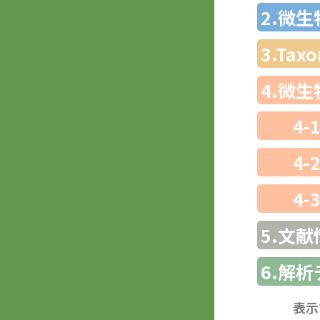
2.微
3.Ta
4.微
4-
4-
4-
5.文献
6.解
表示