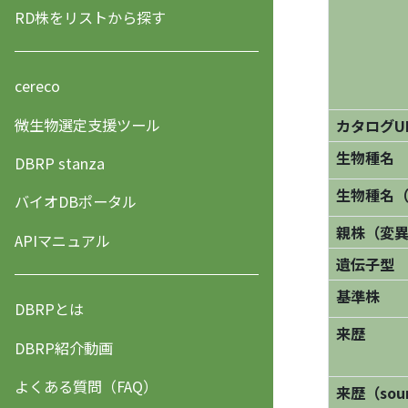
RD株をリストから探す
cereco
微生物選定支援ツール
カタログU
生物種名
DBRP stanza
生物種名
バイオDBポータル
親株（変
APIマニュアル
遺伝子型
基準株
DBRPとは
来歴
DBRP紹介動画
よくある質問（FAQ）
来歴（sourc