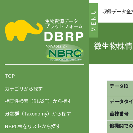
収録データ全
MENU
生物資源データ
プラットフォーム
微生物株情報
MANAGED by
TOP
データID
カテゴリから探す
相同性検索（BLAST）から探す
データタ
分類群（Taxonomy）から探す
菌株番号
他機関で
NBRC株をリストから探す