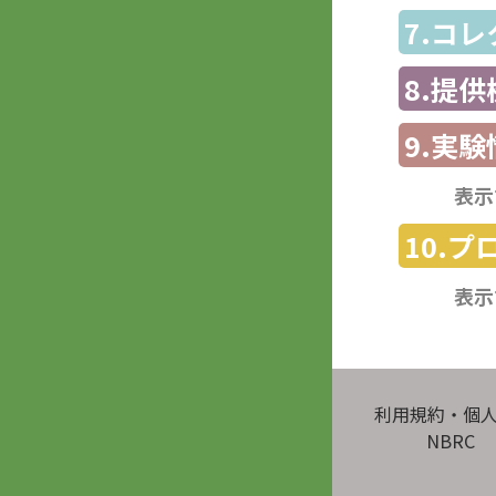
7.コ
8.提
9.実験
表示
10.
表示
利用規約・個
NBRC