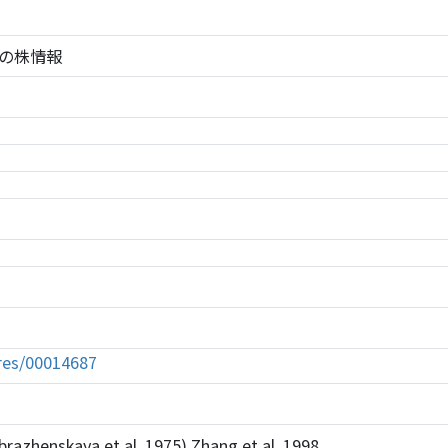
687の株情報
tures/00014687
azhenskaya et al. 1975) Zhang et al. 1998