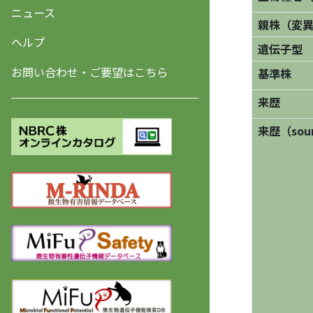
ニュース
親株（変
ヘルプ
遺伝子型
お問い合わせ・ご要望はこちら
基準株
来歴
来歴（sourc