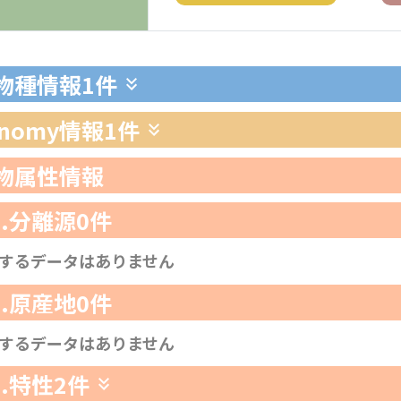
生物種情報
1件
xonomy情報
1件
生物属性情報
1.分離源
0件
するデータはありません
2.原産地
0件
するデータはありません
3.特性
2件