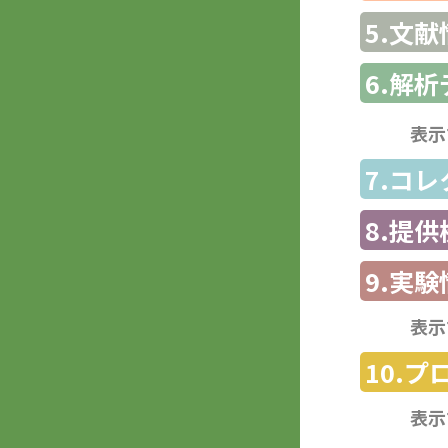
5.文献
6.解
表示
7.コ
8.提
9.実験
表示
10.
表示