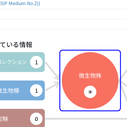
 (ISP Medium No.2))
ている情報
コレクション
1
微生物株
微生物種
1
＊
実験
0