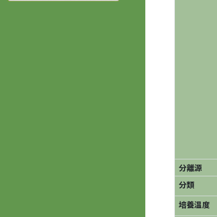
分離源
分類
培養温度