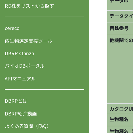
データID
RD株をリストから探す
データタ
菌株番号
cereco
他機関で
微生物選定支援ツール
DBRP stanza
バイオDBポータル
APIマニュアル
DBRPとは
カタログU
DBRP紹介動画
生物種名
よくある質問（FAQ）
生物種名