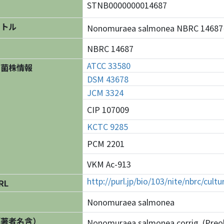
STNB0000000014687
イトル
Nonomuraea salmonea NBRC 14
NBRC 14687
ATCC 33580
の菌株情報
DSM 43678
JCM 3324
CIP 107009
KCTC 9285
PCM 2201
VKM Ac-913
http://purl.jp/bio/103/nite/nbrc/cul
RL
Nonomuraea salmonea
（著者名含）
Nonomuraea salmonea corrig. (Preobr