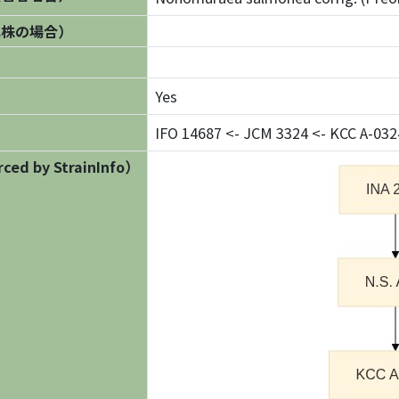
異株の場合）
Yes
IFO 14687 <- JCM 3324 <- KCC A-0324
ed by StrainInfo）