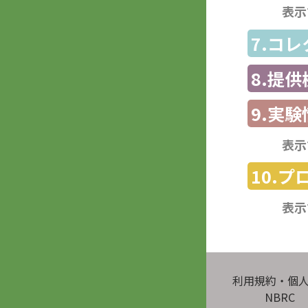
表示
7.コ
8.提
9.実験
表示
10.
表示
利用規約・個
NBRC