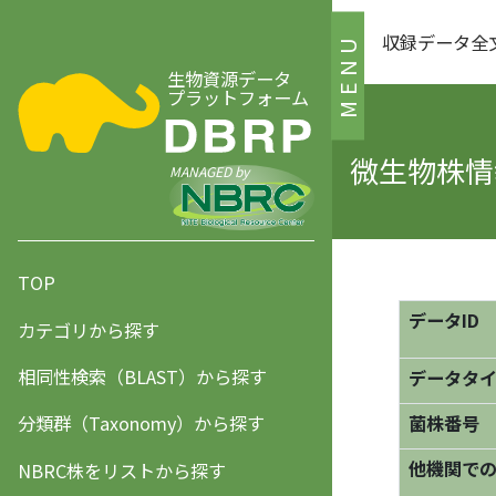
収録データ全
MENU
生物資源データ
プラットフォーム
微生物株情報
MANAGED by
TOP
データID
カテゴリから探す
相同性検索（BLAST）から探す
データタ
分類群（Taxonomy）から探す
菌株番号
他機関で
NBRC株をリストから探す