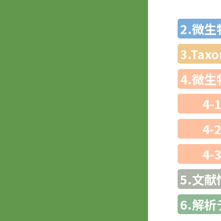
2.微
3.Ta
4.微
4-
4-
4-
5.文献
6.解