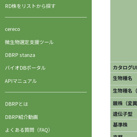
RD株をリストから探す
cereco
微生物選定支援ツール
DBRP stanza
カタログU
バイオDBポータル
生物種名
APIマニュアル
生物種名
親株（変
DBRPとは
遺伝子型
DBRP紹介動画
基準株
よくある質問（FAQ）