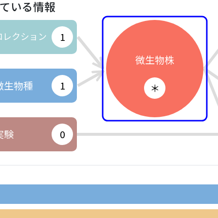
ている情報
コレクション
1
微生物株
微生物種
1
＊
実験
0