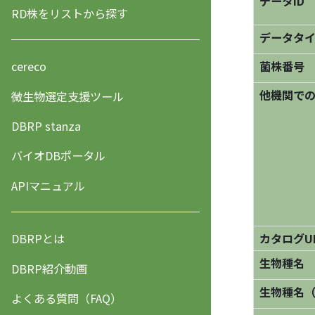
データID
RD株をリストから探す
データタ
菌株番号
cereco
他機関で
微生物選定支援ツール
DBRP stanza
バイオDBポータル
APIマニュアル
DBRPとは
カタログU
生物種名
DBRP紹介動画
生物種名
よくある質問（FAQ）