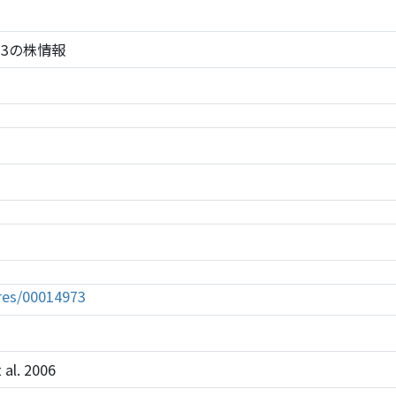
14973の株情報
tures/00014973
 al. 2006