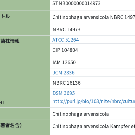
STNB0000000014973
イトル
Chitinophaga arvensicola NBRC 
NBRC 14973
ATCC 51264
の菌株情報
CIP 104804
IAM 12650
JCM 2836
NBRC 16136
DSM 3695
http://purl.jp/bio/103/nite/nbrc/cul
RL
Chitinophaga arvensicola
（著者名含）
Chitinophaga arvensicola Kampfer et