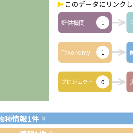
このデータにリンクし
提供機関
1
Taxonomy
1
プロジェクト
0
生物種情報
1件