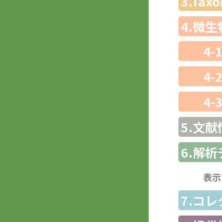
3.Ta
4.微
4-
4-
4-
5.文献
6.解
表示
7.コ