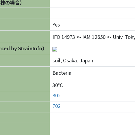
異株の場合）
Yes
IFO 14973 <- IAM 12650 <- Univ. Tok
ed by StrainInfo）
soil, Osaka, Japan
Bacteria
30℃
802
702