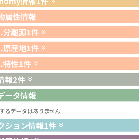
xonomy情報
1件
生物属性情報
1.分離源
1件
2.原産地
1件
3.特性
1件
情報
2件
析データ情報
するデータはありません
レクション情報
1件