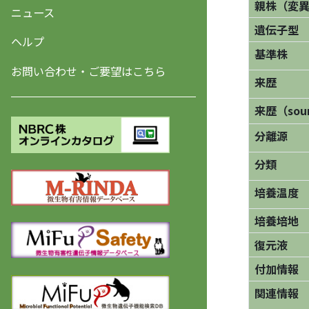
親株（変
ニュース
遺伝子型
ヘルプ
基準株
お問い合わせ・ご要望はこちら
来歴
来歴（sourc
分離源
分類
培養温度
培養培地
復元液
付加情報
関連情報