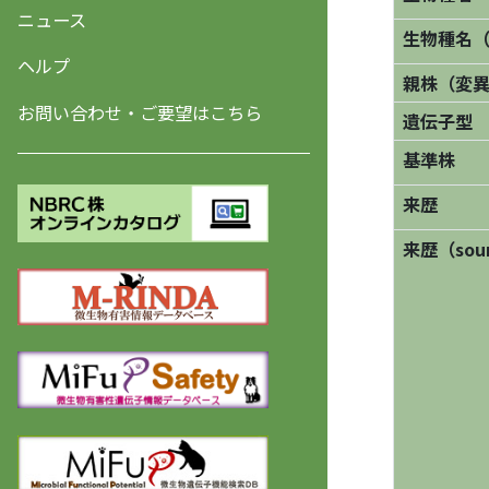
ニュース
生物種名
ヘルプ
親株（変
お問い合わせ・ご要望はこちら
遺伝子型
基準株
来歴
来歴（sourc