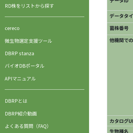
データID
RD株をリストから探す
データタ
菌株番号
cereco
他機関で
微生物選定支援ツール
DBRP stanza
バイオDBポータル
APIマニュアル
DBRPとは
DBRP紹介動画
カタログU
よくある質問（FAQ）
生物種名