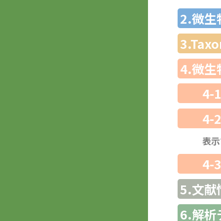
2.微
3.Ta
4.微
4-
4-
表示
4-
5.文献
6.解