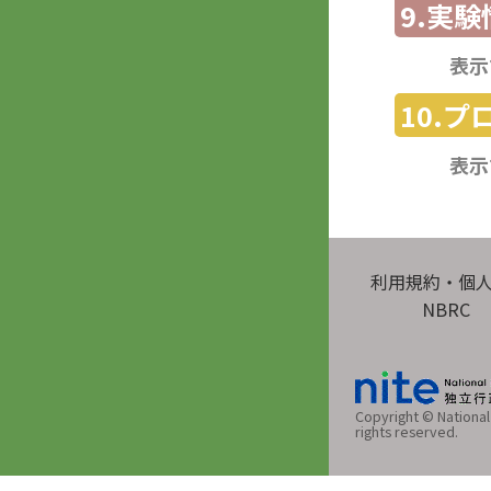
9.実験
表示
10.
表示
利用規約・個
NBRC
Copyright © National 
rights reserved.