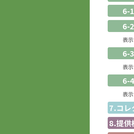
6-
6-
表示
6
表示
6-
表示
7.コ
8.提