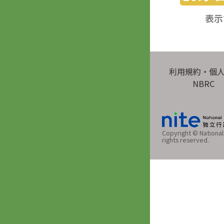
表示
利用規約・個
NBRC
Copyright © National 
rights reserved.