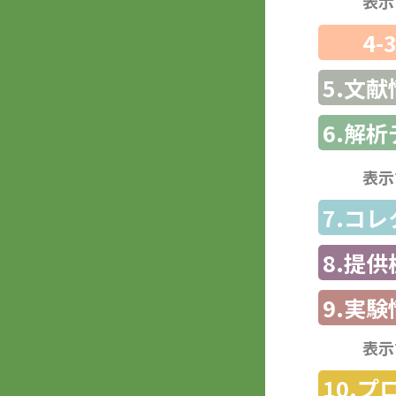
表示
4-
5.文献
6.解
表示
7.コ
8.提
9.実験
表示
10.