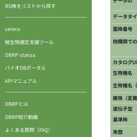
データID
RD株をリストから探す
データタ
菌株番号
cereco
他機関で
微生物選定支援ツール
DBRP stanza
カタログU
バイオDBポータル
生物種名
APIマニュアル
生物種名
親株（変
DBRPとは
遺伝子型
DBRP紹介動画
基準株
よくある質問（FAQ）
来歴