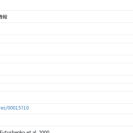
株情報
tures/00015710
 Evtushenko et al. 2000