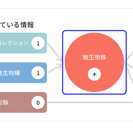
ている情報
コレクション
1
微生物株
微生物種
1
＊
実験
0