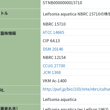
STNB0000000015710
イトル
Leifsonia aquatica NBRC 15710の
NBRC 15710
ATCC 14665
の菌株情報
CIP 64.13
DSM 20146
NBRC 12154
CCUG 27700
JCM 1368
VKM Ac-1400
http://purl.jp/bio/103/nite/nbrc/cul
RL
Leifsonia aquatica
（著者名含）
Leifsonia aquatica (ex Leifson 1962)