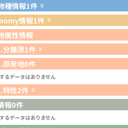
生物種情報
1件
xonomy情報
1件
生物属性情報
1.分離源
1件
2.原産地
0件
するデータはありません
3.特性
2件
情報
0件
するデータはありません