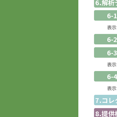
6.解
6-
表示
6-
6
表示
6-
表示
7.コ
8.提