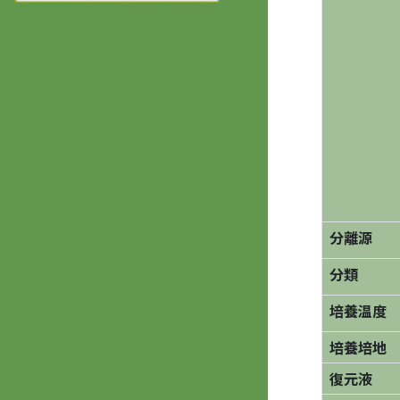
分離源
分類
培養温度
培養培地
復元液