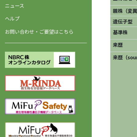
ニュース
親株（変
ヘルプ
遺伝子型
お問い合わせ・ご要望はこちら
基準株
来歴
来歴（sourc