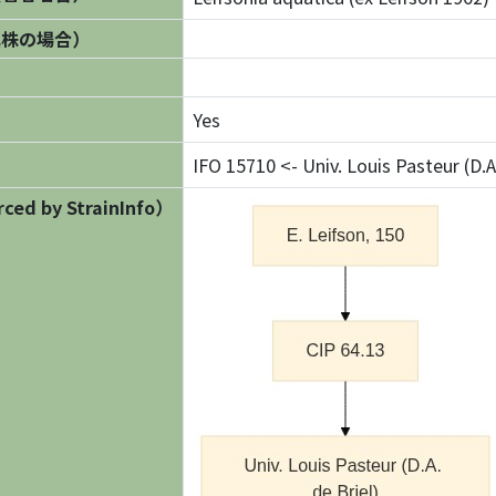
異株の場合）
Yes
IFO 15710 <- Univ. Louis Pasteur (D.A.
ed by StrainInfo）