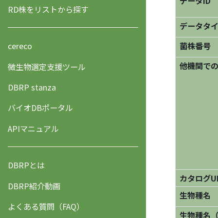
データID
RD株をリストから探す
データタ
菌株番号
cereco
他機関で
微生物選定支援ツール
DBRP stanza
バイオDBポータル
APIマニュアル
DBRPとは
カタログU
DBRP紹介動画
生物種名
よくある質問（FAQ）
生物種名