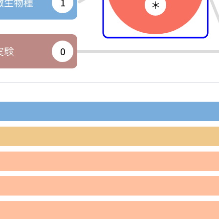
微生物種
1
＊
実験
0