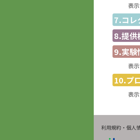
表示
7.コ
8.提
9.実験
表示
10.
表示
利用規約・個人