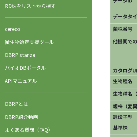
データID
RD株をリストから探す
データタ
菌株番号
cereco
他機関で
微生物選定支援ツール
DBRP stanza
バイオDBポータル
カタログU
APIマニュアル
生物種名
生物種名
DBRPとは
親株（変
DBRP紹介動画
遺伝子型
基準株
よくある質問（FAQ）