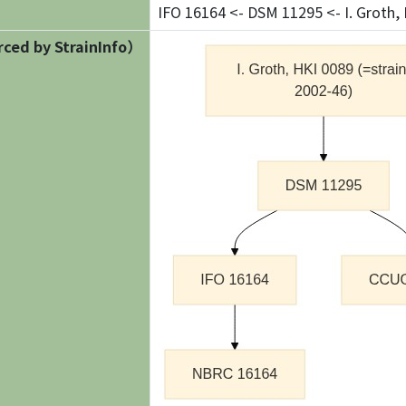
IFO 16164 <- DSM 11295 <- I. Groth, 
ed by StrainInfo）