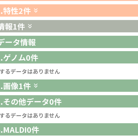
3.特性
2件
情報
1件
析データ情報
1.ゲノム
0件
するデータはありません
2.画像
1件
-3.その他データ
0件
するデータはありません
4.MALDI
0件