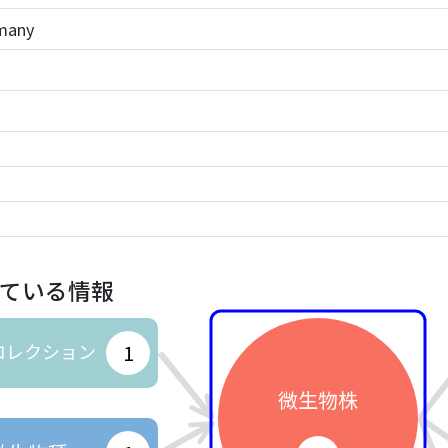
rmany
ている情報
コレクション
1
微生物株