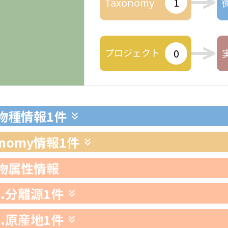
Taxonomy
1
プロジェクト
0
生物種情報
1件
xonomy情報
1件
生物属性情報
1.分離源
1件
2.原産地
1件