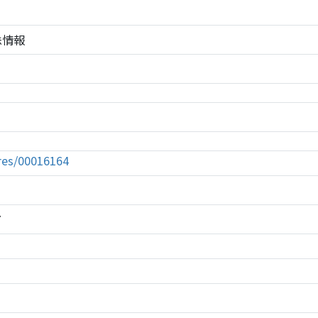
の株情報
tures/00016164
7