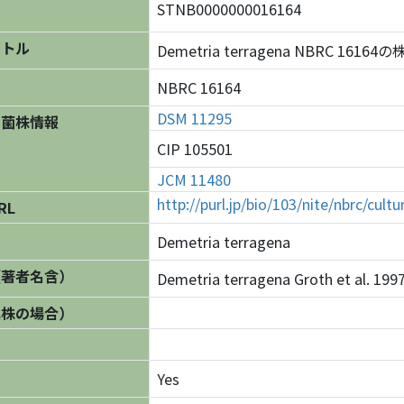
STNB0000000016164
イトル
Demetria terragena NBRC 16164
NBRC 16164
DSM 11295
の菌株情報
CIP 105501
JCM 11480
http://purl.jp/bio/103/nite/nbrc/cul
RL
Demetria terragena
（著者名含）
Demetria terragena Groth et al. 199
異株の場合）
Yes