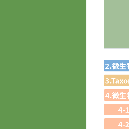
2.微
3.Ta
4.微
4-
4-