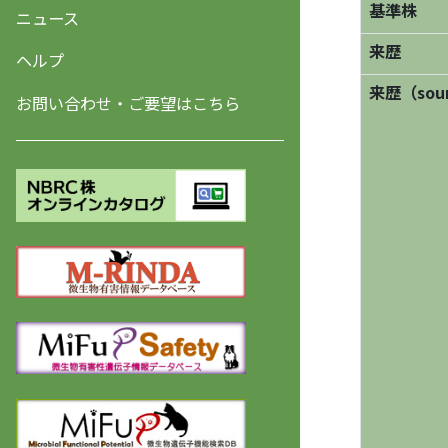
基準株
ニュース
来歴
ヘルプ
来歴（sourc
お問い合わせ・ご要望はこちら