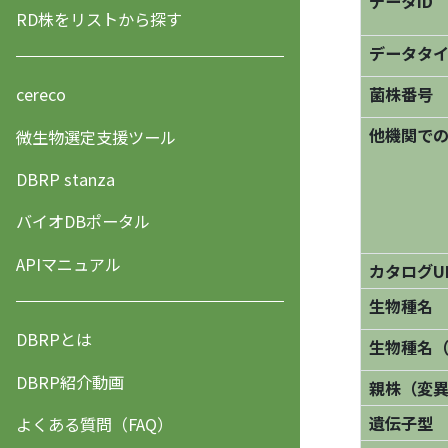
データID
RD株をリストから探す
データタ
菌株番号
cereco
他機関で
微生物選定支援ツール
DBRP stanza
バイオDBポータル
APIマニュアル
カタログU
生物種名
DBRPとは
生物種名
DBRP紹介動画
親株（変
遺伝子型
よくある質問（FAQ）