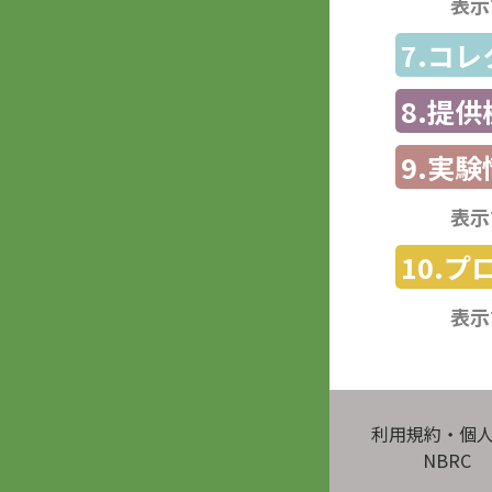
表示
7.コ
8.提
9.実験
表示
10.
表示
利用規約・個
NBRC