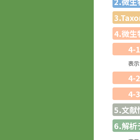
2.微
3.Ta
4.微
4-
表示
4-
4-
5.文献
6.解