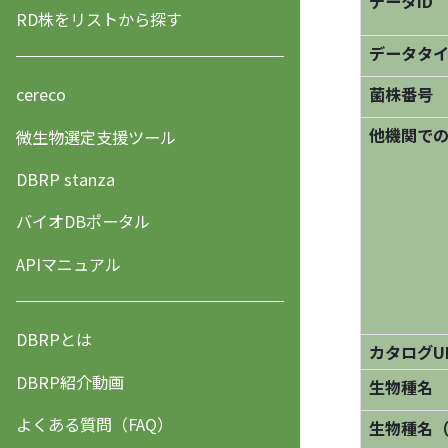
データID
RD株をリストから探す
データタ
菌株番号
cereco
他機関で
微生物選定支援ツール
DBRP stanza
バイオDBポータル
APIマニュアル
DBRPとは
カタログU
DBRP紹介動画
生物種名
よくある質問（FAQ）
生物種名