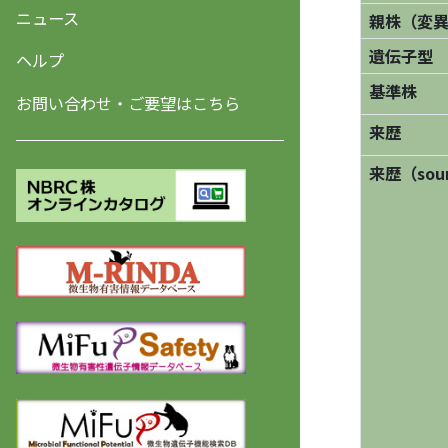
ニュース
親株（変
遺伝子型
ヘルプ
基準株
お問い合わせ・ご要望はこちら
来歴
来歴（sourc