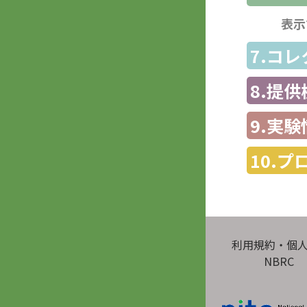
表示
7.コ
8.提
9.実験
10.
利用規約・個
NBRC