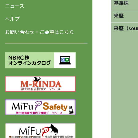
基準株
ニュース
来歴
ヘルプ
来歴（sourc
お問い合わせ・ご要望はこちら