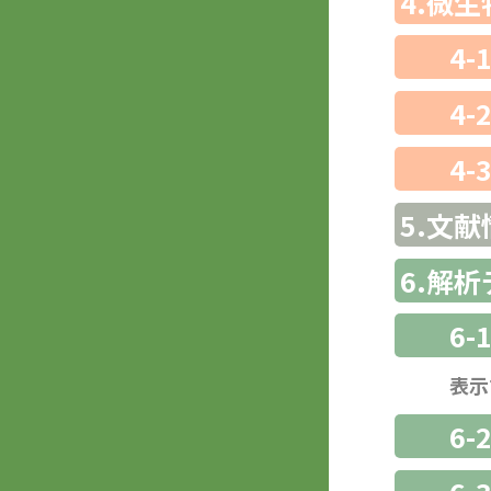
4.微
4-
4-
4-
5.文献
6.解
6-
表示
6-