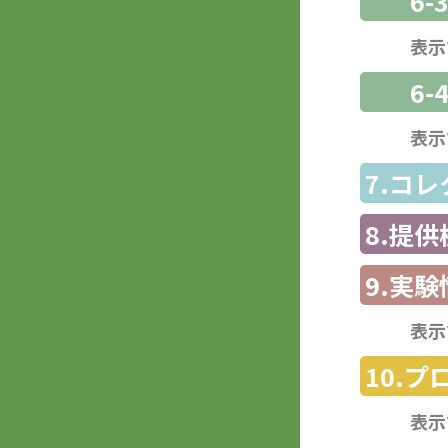
6
表示
6-
表示
7.コ
8.提
9.実験
表示
10.
表示