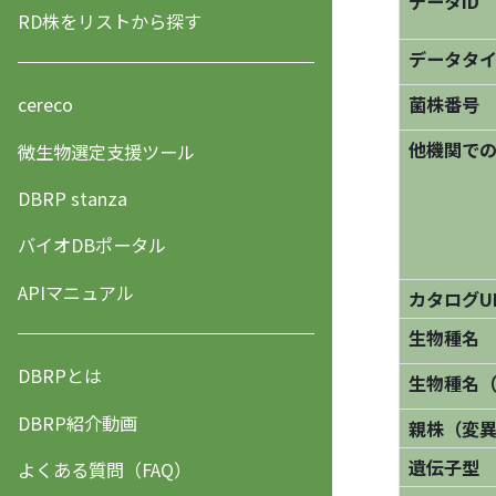
データID
RD株をリストから探す
データタ
菌株番号
cereco
他機関で
微生物選定支援ツール
DBRP stanza
バイオDBポータル
APIマニュアル
カタログU
生物種名
DBRPとは
生物種名
DBRP紹介動画
親株（変
遺伝子型
よくある質問（FAQ）