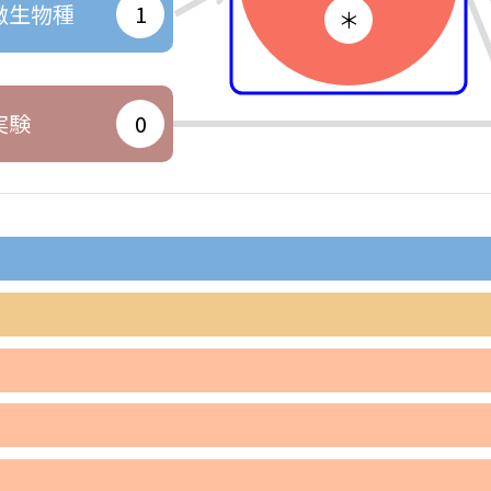
微生物種
1
＊
実験
0