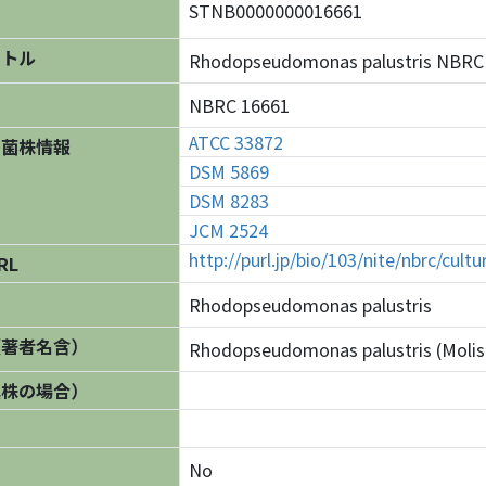
STNB0000000016661
イトル
Rhodopseudomonas palustris NB
NBRC 16661
ATCC 33872
の菌株情報
DSM 5869
DSM 8283
JCM 2524
http://purl.jp/bio/103/nite/nbrc/cul
RL
Rhodopseudomonas palustris
（著者名含）
Rhodopseudomonas palustris (Molisc
異株の場合）
No