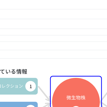
ている情報
コレクション
1
微生物株