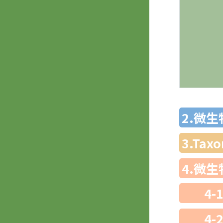
2.微
3.Ta
4.微
4-
4-