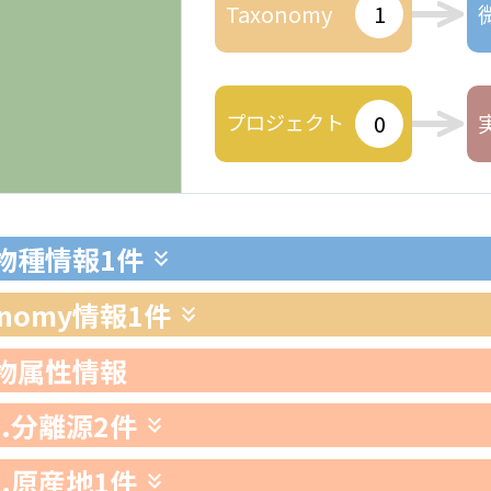
Taxonomy
1
プロジェクト
0
生物種情報
1件
xonomy情報
1件
生物属性情報
1.分離源
2件
2.原産地
1件