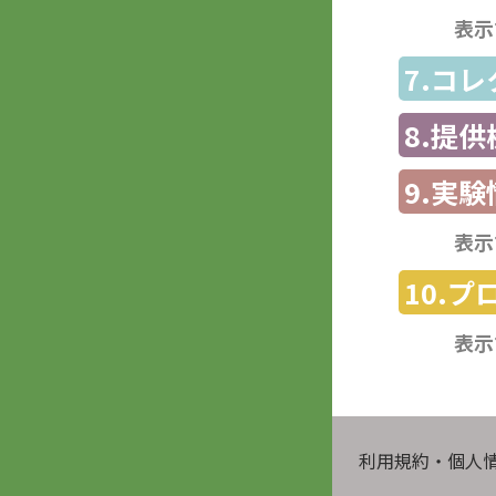
表示
7.コ
8.提
9.実験
表示
10.
表示
利用規約・個人