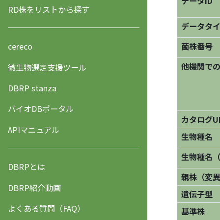
データID
RD株をリストから探す
データタ
菌株番号
cereco
他機関で
微生物選定支援ツール
DBRP stanza
バイオDBポータル
カタログU
APIマニュアル
生物種名
生物種名
DBRPとは
親株（変
DBRP紹介動画
遺伝子型
よくある質問（FAQ）
基準株