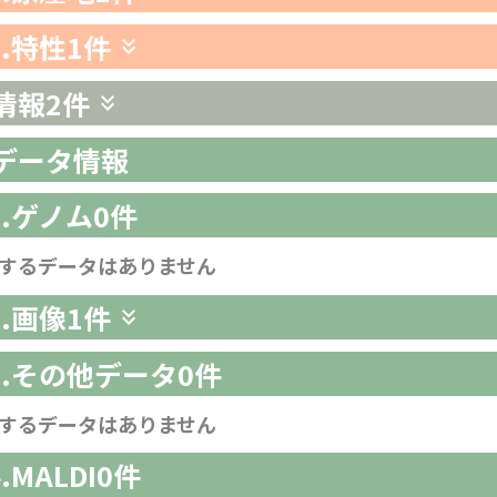
3.特性
1件
情報
2件
析データ情報
1.ゲノム
0件
するデータはありません
2.画像
1件
-3.その他データ
0件
するデータはありません
4.MALDI
0件