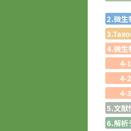
2.微
3.Ta
4.微
4-
4-
4-
5.文献
6.解