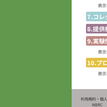
表示
7.コ
8.提
9.実験
表示
10.
表示
利用規約・個
NBRC