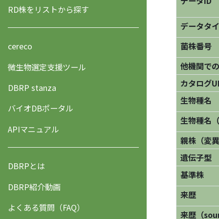
データID
RD株をリストから探す
データタ
菌株番号
cereco
他機関で
微生物選定支援ツール
カタログU
DBRP stanza
生物種名
バイオDBポータル
生物種名
APIマニュアル
親株（変
遺伝子型
DBRPとは
基準株
DBRP紹介動画
来歴
よくある質問（FAQ）
来歴（sourc