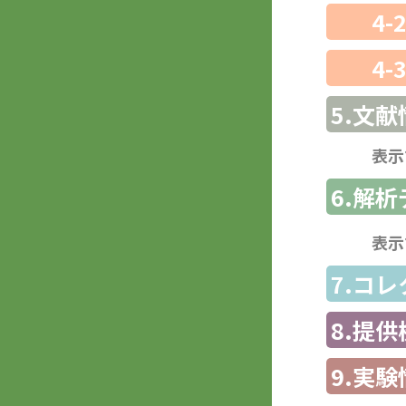
4-
4-
5.文献
表示
6.解
表示
7.コ
8.提
9.実験