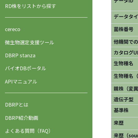
データID
RD株をリストから探す
データタ
菌株番号
cereco
他機関で
微生物選定支援ツール
カタログU
DBRP stanza
生物種名
バイオDBポータル
生物種名
APIマニュアル
親株（変
遺伝子型
DBRPとは
基準株
DBRP紹介動画
来歴
よくある質問（FAQ）
来歴（sourc