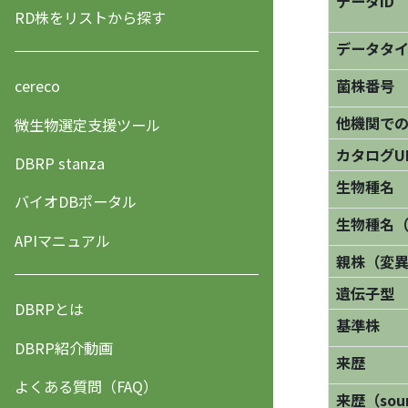
データID
RD株をリストから探す
データタ
菌株番号
cereco
他機関で
微生物選定支援ツール
カタログU
DBRP stanza
生物種名
バイオDBポータル
生物種名
APIマニュアル
親株（変
遺伝子型
DBRPとは
基準株
DBRP紹介動画
来歴
よくある質問（FAQ）
来歴（sourc