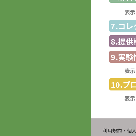
表示
7.コ
8.提
9.実験
表示
10.
表示
利用規約・個