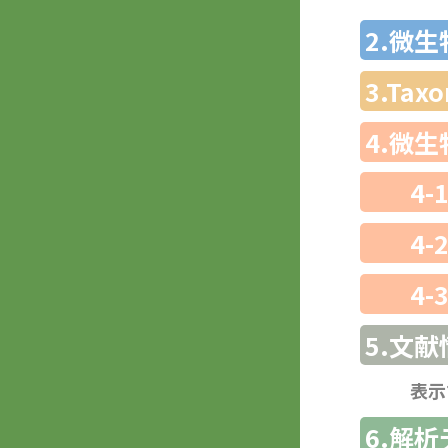
2.微
3.Ta
4.微
4-
4-
4-
5.文献
表示
6.解