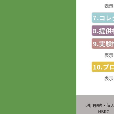
表示
7.コ
8.提
9.実験
表示
10.
表示
利用規約・個
NBRC