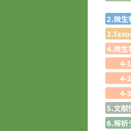
2.微
3.Ta
4.微
4-
4-
4-
5.文献
6.解