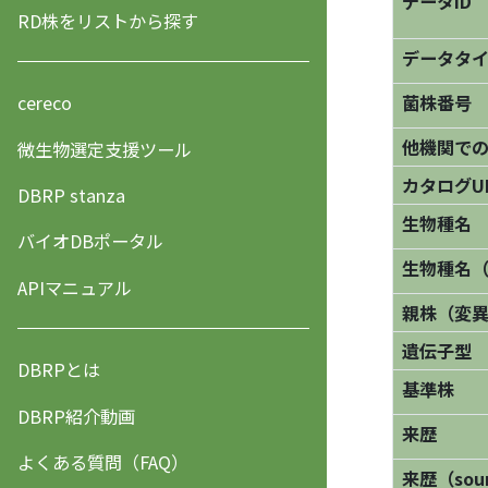
データID
RD株をリストから探す
データタ
菌株番号
cereco
他機関で
微生物選定支援ツール
カタログU
DBRP stanza
生物種名
バイオDBポータル
生物種名
APIマニュアル
親株（変
遺伝子型
DBRPとは
基準株
DBRP紹介動画
来歴
よくある質問（FAQ）
来歴（sourc