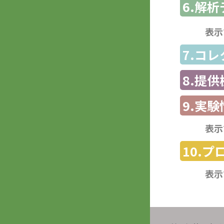
6.解
表示
7.コ
8.提
9.実験
表示
10.
表示