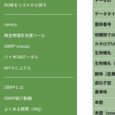
データID
RD株をリストから探す
データタ
菌株番号
cereco
他機関で
微生物選定支援ツール
カタログU
DBRP stanza
生物種名
バイオDBポータル
生物種名
APIマニュアル
親株（変
遺伝子型
DBRPとは
基準株
DBRP紹介動画
来歴
よくある質問（FAQ）
来歴（sourc