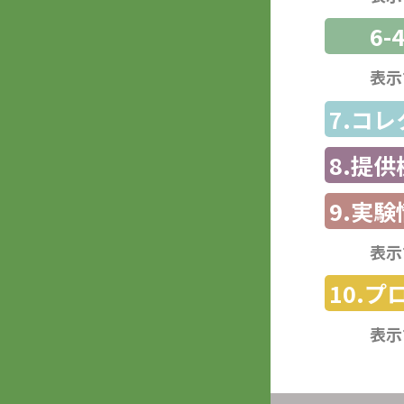
6-
表示
7.コ
8.提
9.実験
表示
10.
表示