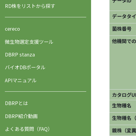
データID
RD株をリストから探す
データタ
菌株番号
cereco
他機関で
微生物選定支援ツール
DBRP stanza
バイオDBポータル
APIマニュアル
カタログU
DBRPとは
生物種名
DBRP紹介動画
生物種名
よくある質問（FAQ）
親株（変