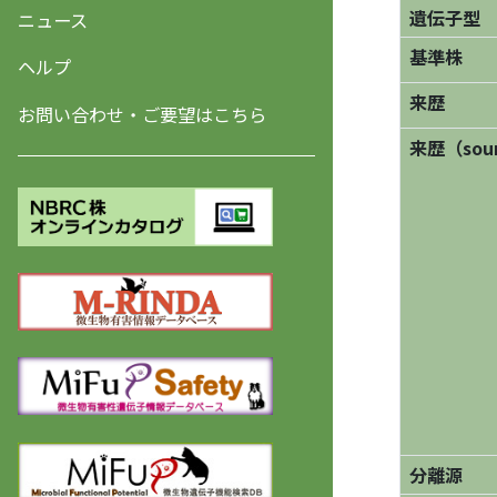
遺伝子型
ニュース
基準株
ヘルプ
来歴
お問い合わせ・ご要望はこちら
来歴（sourc
分離源