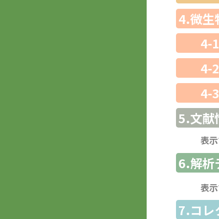
4.微
4-
4-
4-
5.文献
表示
6.解
表示
7.コ