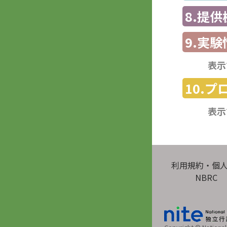
8.提
9.実験
表示
10.
表示
利用規約・個
NBRC