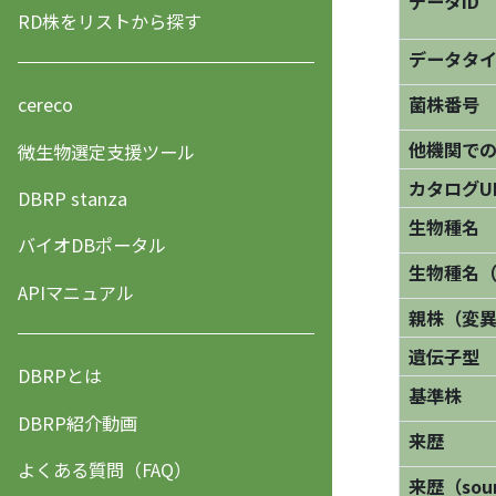
データID
RD株をリストから探す
データタ
菌株番号
cereco
他機関で
微生物選定支援ツール
カタログU
DBRP stanza
生物種名
バイオDBポータル
生物種名
APIマニュアル
親株（変
遺伝子型
DBRPとは
基準株
DBRP紹介動画
来歴
よくある質問（FAQ）
来歴（sourc