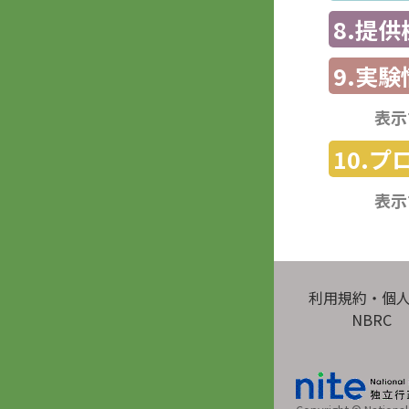
8.提
9.実験
表示
10.
表示
利用規約・個
NBRC