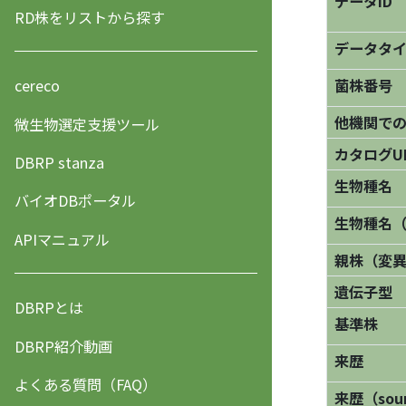
データID
RD株をリストから探す
データタ
菌株番号
cereco
他機関で
微生物選定支援ツール
カタログU
DBRP stanza
生物種名
バイオDBポータル
生物種名
APIマニュアル
親株（変
遺伝子型
DBRPとは
基準株
DBRP紹介動画
来歴
よくある質問（FAQ）
来歴（sourc