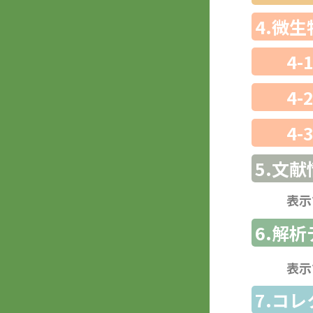
4.微
4-
4-
4-
5.文献
表示
6.解
表示
7.コ