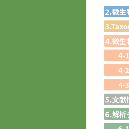
2.微
3.Ta
4.微
4-
4-
4-
5.文献
6.解
6-