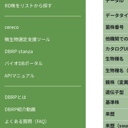
データID
RD株をリストから探す
データタ
菌株番号
cereco
他機関で
微生物選定支援ツール
カタログU
DBRP stanza
生物種名
バイオDBポータル
生物種名
APIマニュアル
親株（変
遺伝子型
DBRPとは
基準株
DBRP紹介動画
来歴
よくある質問（FAQ）
来歴（sourc