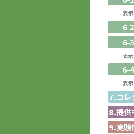
表示
6-
6
表示
6-
表示
7.コ
8.提
9.実験