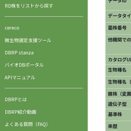
データID
RD株をリストから探す
データタ
菌株番号
cereco
他機関で
微生物選定支援ツール
DBRP stanza
カタログU
バイオDBポータル
生物種名
APIマニュアル
生物種名
親株（変
DBRPとは
遺伝子型
DBRP紹介動画
基準株
よくある質問（FAQ）
来歴