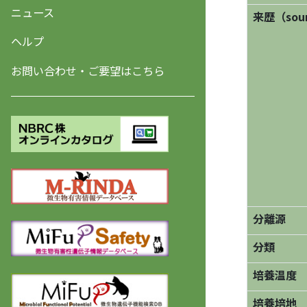
ニュース
来歴（sourc
ヘルプ
お問い合わせ・ご要望はこちら
分離源
分類
培養温度
培養培地