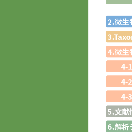
2.微
3.Ta
4.微
4-
4-
4-
5.文献
6.解