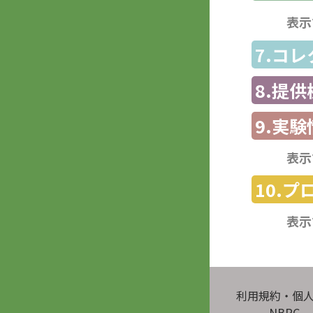
表示
7.コ
8.提
9.実験
表示
10.
表示
利用規約・個
NBRC