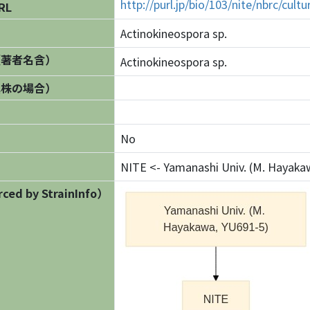
http://purl.jp/bio/103/nite/nbrc/cul
RL
Actinokineospora sp.
（著者名含）
Actinokineospora sp.
異株の場合）
No
NITE <- Yamanashi Univ. (M. Hayaka
ed by StrainInfo）