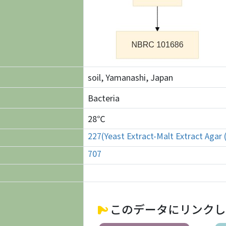
soil, Yamanashi, Japan
Bacteria
28℃
227(Yeast Extract-Malt Extract Agar
707
このデータにリンクし