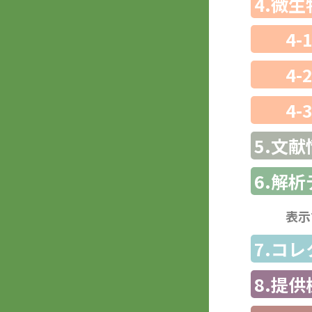
4.微
4-
4-
4-
5.文献
6.解
表示
7.コ
8.提