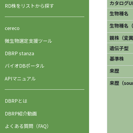
カタログU
RD株をリストから探す
生物種名
生物種名
cereco
親株（変
微生物選定支援ツール
遺伝子型
DBRP stanza
基準株
バイオDBポータル
来歴
APIマニュアル
来歴（sourc
DBRPとは
DBRP紹介動画
よくある質問（FAQ）