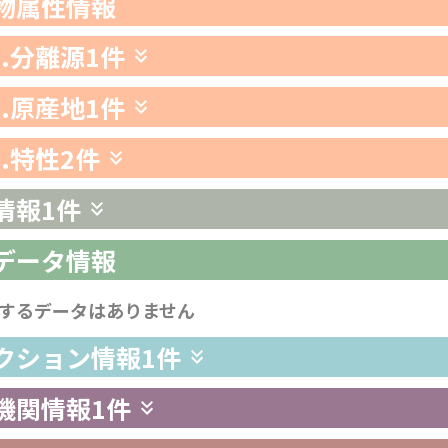
生物属性情報
1.分離源
1件
2.原産地
1件
3.特性
2件
情報
1件
析データ情報
するデータはありません
レクション情報
1件
供機関情報
1件