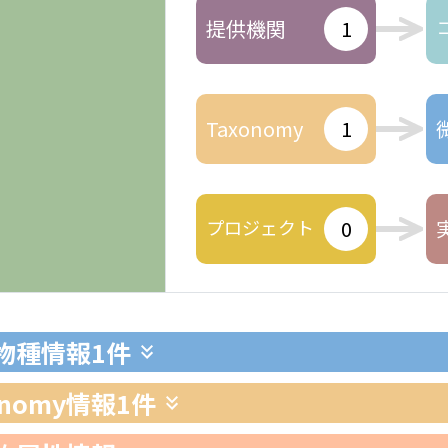
提供機関
1
Taxonomy
1
プロジェクト
0
生物種情報
1件
xonomy情報
1件