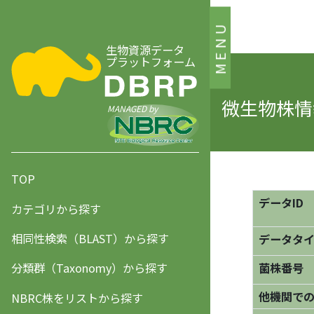
MENU
生物資源データ
プラットフォーム
微生物株情報
MANAGED by
TOP
データID
カテゴリから探す
相同性検索（BLAST）から探す
データタ
分類群（Taxonomy）から探す
菌株番号
他機関で
NBRC株をリストから探す