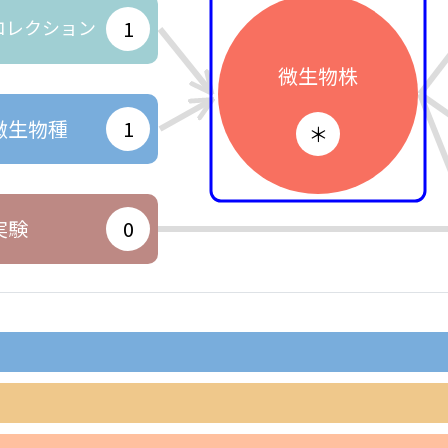
コレクション
1
微生物株
微生物種
1
＊
実験
0