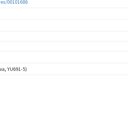
tures/00101686
wa, YU691-5)