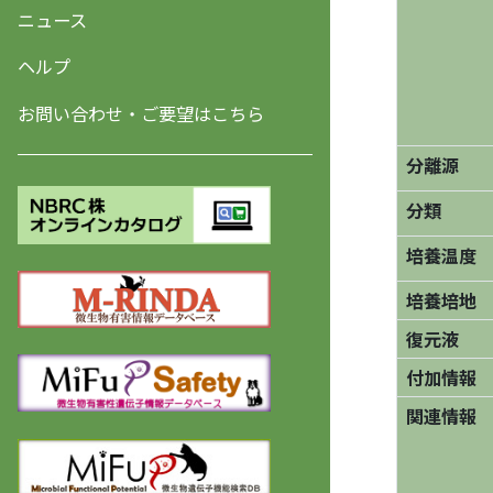
ニュース
ヘルプ
お問い合わせ・ご要望はこちら
分離源
分類
培養温度
培養培地
復元液
付加情報
関連情報