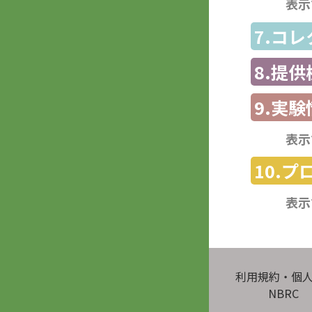
表示
7.コ
8.提
9.実験
表示
10.
表示
利用規約・個
NBRC