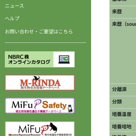
ニュース
来歴
ヘルプ
来歴（sourc
お問い合わせ・ご要望はこちら
分離源
分類
培養温度
培養培地