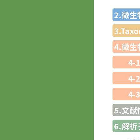
2.微
3.Ta
4.微
4-
4-
4-
5.文献
6.解