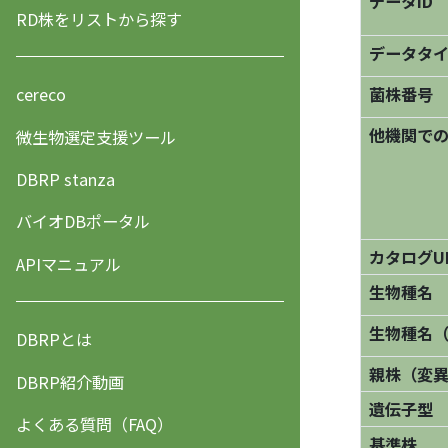
データID
RD株をリストから探す
データタ
菌株番号
cereco
他機関で
微生物選定支援ツール
DBRP stanza
バイオDBポータル
カタログU
APIマニュアル
生物種名
生物種名
DBRPとは
親株（変
DBRP紹介動画
遺伝子型
よくある質問（FAQ）
基準株