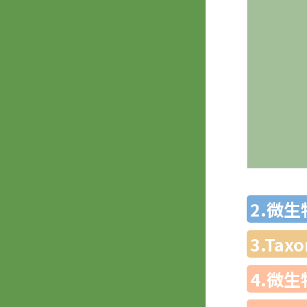
2.微
3.Ta
4.微