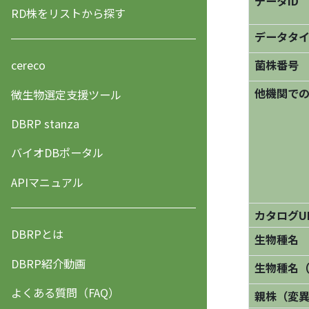
データID
RD株をリストから探す
データタ
菌株番号
cereco
他機関で
微生物選定支援ツール
DBRP stanza
バイオDBポータル
APIマニュアル
カタログU
DBRPとは
生物種名
DBRP紹介動画
生物種名
よくある質問（FAQ）
親株（変