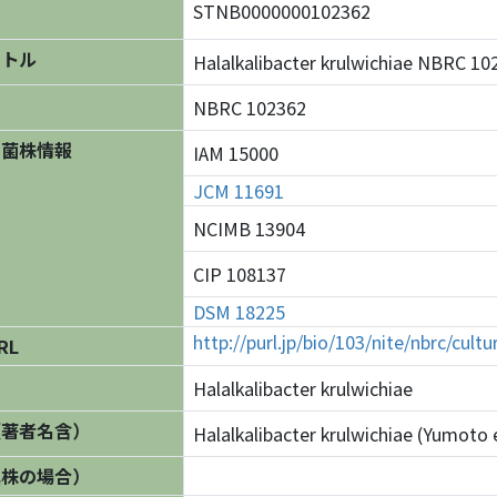
STNB0000000102362
イトル
Halalkalibacter krulwichiae NBR
NBRC 102362
の菌株情報
IAM 15000
JCM 11691
NCIMB 13904
CIP 108137
DSM 18225
http://purl.jp/bio/103/nite/nbrc/cul
RL
Halalkalibacter krulwichiae
（著者名含）
Halalkalibacter krulwichiae (Yumoto e
異株の場合）