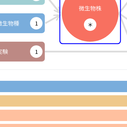
微生物株
微生物種
1
＊
実験
1