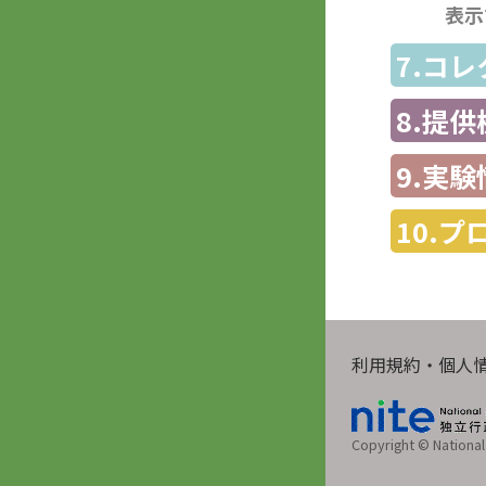
表示
7.コ
8.提
9.実験
10.
利用規約・個人
Copyright © National 