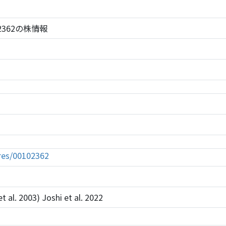
C 102362の株情報
tures/00102362
t al. 2003) Joshi et al. 2022