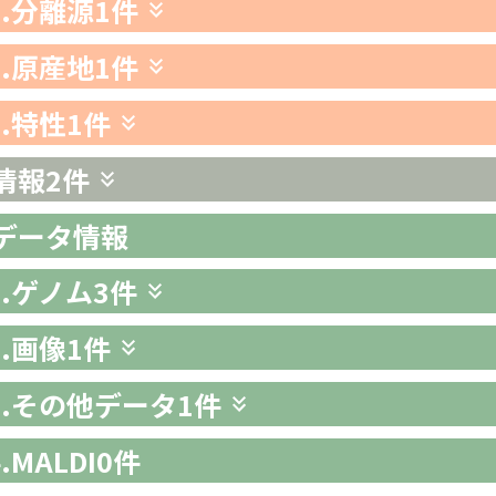
1.分離源
1件
2.原産地
1件
3.特性
1件
情報
2件
析データ情報
1.ゲノム
3件
2.画像
1件
-3.その他データ
1件
4.MALDI
0件