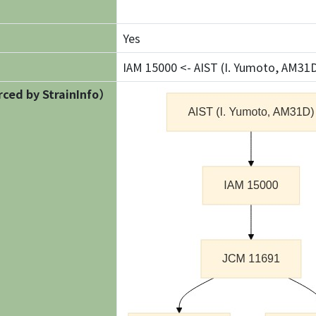
Yes
IAM 15000 <- AIST (I. Yumoto, AM31
ed by StrainInfo）