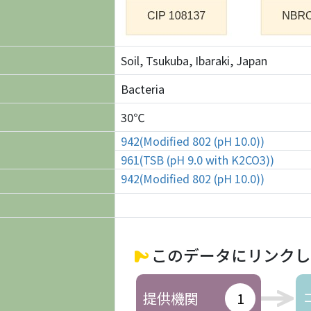
Soil, Tsukuba, Ibaraki, Japan
Bacteria
30℃
942(Modified 802 (pH 10.0))
961(TSB (pH 9.0 with K2CO3))
942(Modified 802 (pH 10.0))
このデータにリンクし
提供機関
1