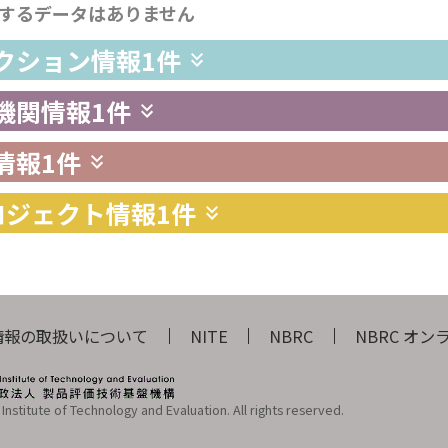
するデータはありません
レクション情報
1件
供機関情報
1件
情報
1件
プロジェクト情報
1件
情報の取扱いについて
NITE
NBRC
NBRC オ
Institute of Technology and Evaluation. All rights reserved.