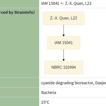
IAM 15041 <- Z.-X. Quan, L22
ed by StrainInfo）
cyanide degrading bioreactor, Daeje
Bacteria
25℃