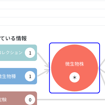
ている情報
コレクション
1
微生物株
微生物種
1
＊
実験
0