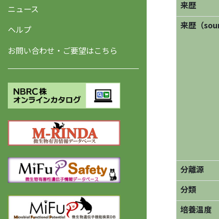
来歴
ニュース
来歴（sourc
ヘルプ
お問い合わせ・ご要望はこちら
分離源
分類
培養温度