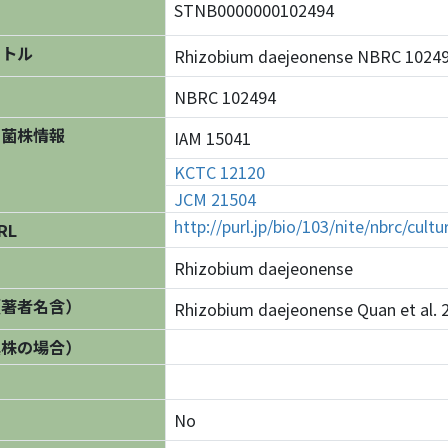
STNB0000000102494
イトル
Rhizobium daejeonense NBRC 10
NBRC 102494
の菌株情報
IAM 15041
KCTC 12120
JCM 21504
http://purl.jp/bio/103/nite/nbrc/cul
RL
Rhizobium daejeonense
（著者名含）
Rhizobium daejeonense Quan et al. 
異株の場合）
No