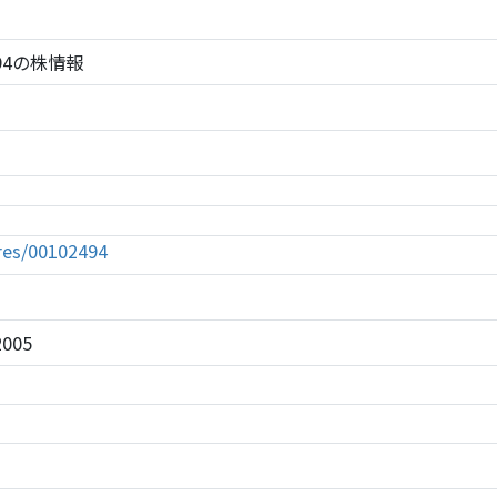
2494の株情報
tures/00102494
2005