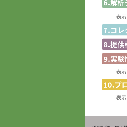
6.解
表示
7.コ
8.提
9.実験
表示
10.
表示