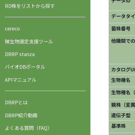
データID
RD株をリストから探す
データタ
菌株番号
cereco
他機関で
微生物選定支援ツール
DBRP stanza
バイオDBポータル
カタログU
APIマニュアル
生物種名
生物種名
DBRPとは
親株（変
DBRP紹介動画
遺伝子型
基準株
よくある質問（FAQ）