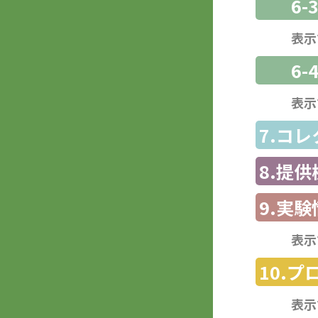
6
表示
6-
表示
7.コ
8.提
9.実験
表示
10.
表示