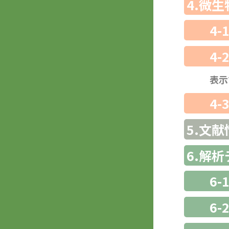
4.微
4-
4-
表示
4-
5.文献
6.解
6-
6-