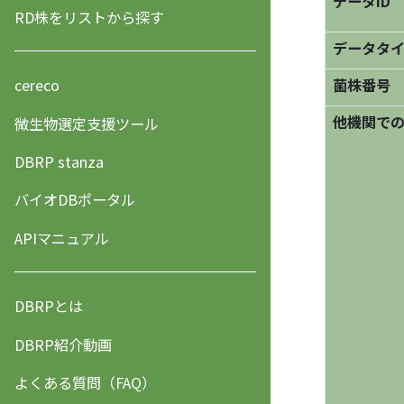
データID
RD株をリストから探す
データタ
菌株番号
cereco
他機関で
微生物選定支援ツール
DBRP stanza
バイオDBポータル
APIマニュアル
DBRPとは
DBRP紹介動画
よくある質問（FAQ）