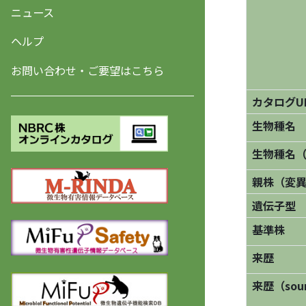
ニュース
ヘルプ
お問い合わせ・ご要望はこちら
カタログU
生物種名
生物種名
親株（変
遺伝子型
基準株
来歴
来歴（sourc