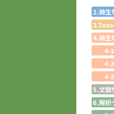
2.微
3.Ta
4.微
4-
4-
4-
5.文献
6.解