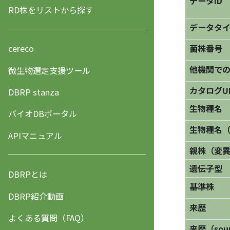
データID
RD株をリストから探す
データタ
菌株番号
cereco
他機関で
微生物選定支援ツール
カタログU
DBRP stanza
生物種名
バイオDBポータル
生物種名
APIマニュアル
親株（変
遺伝子型
DBRPとは
基準株
DBRP紹介動画
来歴
よくある質問（FAQ）
来歴（sourc