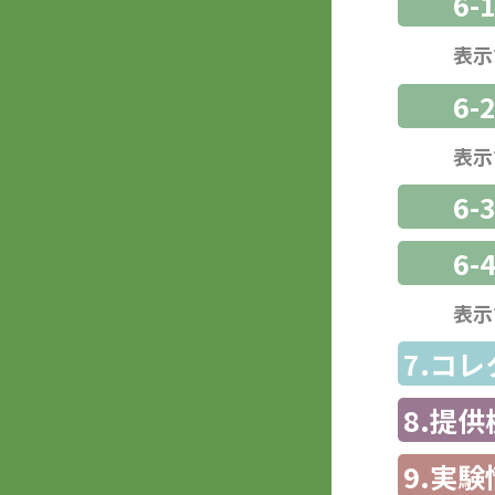
6-
表示
6-
表示
6
6-
表示
7.コ
8.提
9.実験