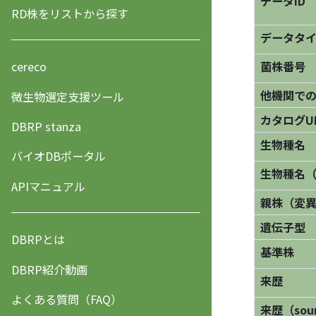
データID
RD株をリストから探す
データタ
菌株番号
cereco
他機関で
微生物選定支援ツール
カタログU
DBRP stanza
生物種名
バイオDBポータル
生物種名
APIマニュアル
親株（変
遺伝子型
DBRPとは
基準株
DBRP紹介動画
来歴
よくある質問（FAQ）
来歴（sourc