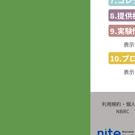
8.提
9.実験
表示
10.
表示
利用規約・個
NBRC