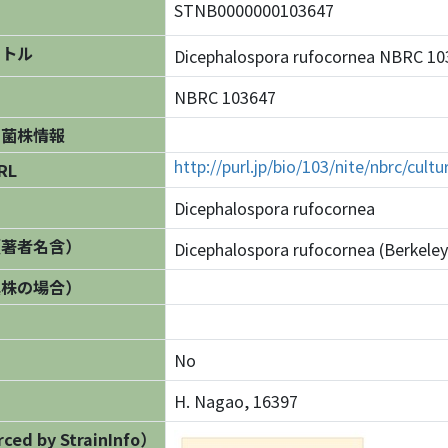
STNB0000000103647
イトル
Dicephalospora rufocornea NBRC
NBRC 103647
の菌株情報
http://purl.jp/bio/103/nite/nbrc/cul
RL
Dicephalospora rufocornea
（著者名含）
Dicephalospora rufocornea (Berkel
異株の場合）
No
H. Nagao, 16397
ed by StrainInfo）