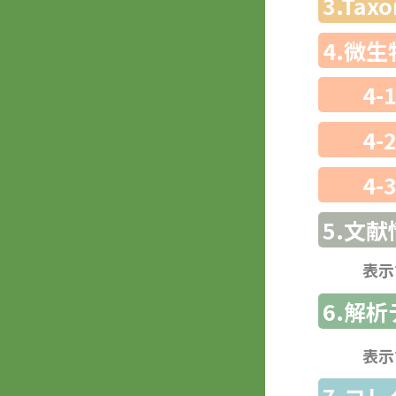
3.Ta
4.微
4-
4-
4-
5.文献
表示
6.解
表示
7.コ