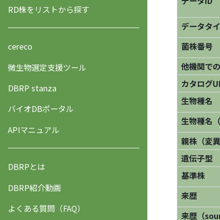
データID
RD株をリストから探す
データタ
菌株番号
cereco
他機関で
微生物選定支援ツール
カタログU
DBRP stanza
生物種名
バイオDBポータル
生物種名
APIマニュアル
親株（変
遺伝子型
DBRPとは
基準株
DBRP紹介動画
来歴
よくある質問（FAQ）
来歴（sourc