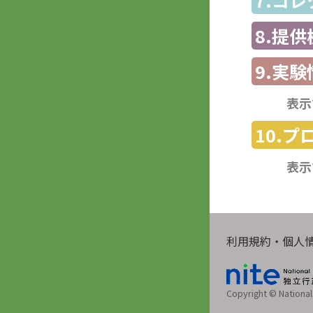
8.提
9.実験
表示
10.
表示
利用規約・個人
Copyright © National 