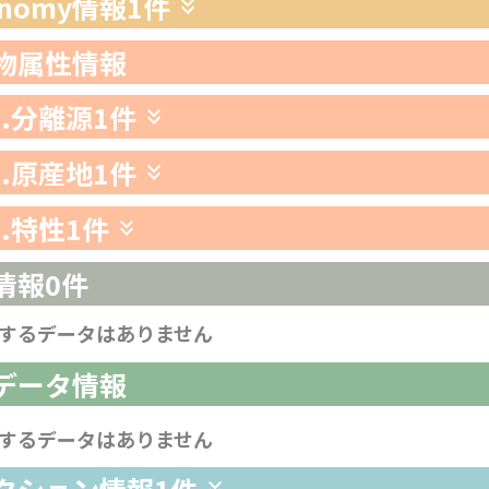
xonomy情報
1件
生物属性情報
1.分離源
1件
2.原産地
1件
3.特性
1件
情報
0件
するデータはありません
析データ情報
するデータはありません
レクション情報
1件