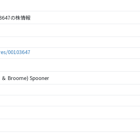
 103647の株情報
tures/00103647
ey ＆ Broome) Spooner