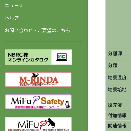
ニュース
ヘルプ
お問い合わせ・ご要望はこちら
分離源
分類
培養温度
培養培地
復元液
付加情報
関連情報