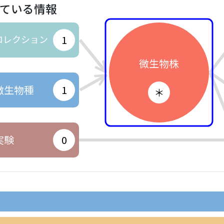
ている情報
コレクション
1
微生物株
微生物種
1
＊
実験
0